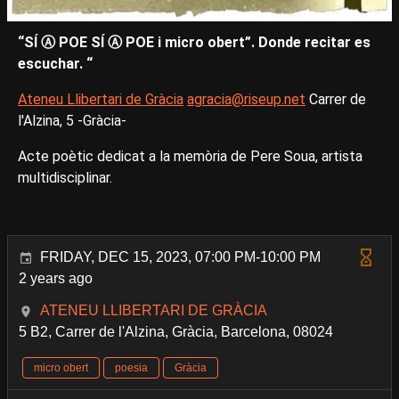
“SÍ Ⓐ POE SÍ Ⓐ POE i micro obert”. Donde recitar es
escuchar. “
Ateneu Llibertari de Gràcia
agracia@riseup.net
Carrer de
l'Alzina, 5 -Gràcia-
Acte poètic dedicat a la memòria de Pere Soua, artista
multidisciplinar.
FRIDAY, DEC 15, 2023, 07:00 PM-10:00 PM
2 years ago
ATENEU LLIBERTARI DE GRÀCIA
5 B2, Carrer de l'Alzina, Gràcia, Barcelona, 08024
micro obert
poesia
Gràcia