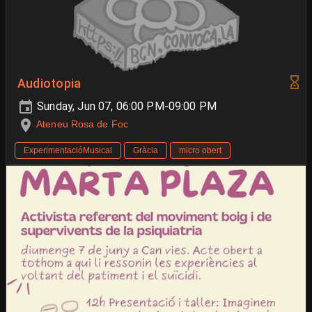
Audiotopia
Sunday, Jun 07, 06:00 PM-09:00 PM
Ateneu Rosa de Foc
ExperimentacióMusical
Gràcia
micro obert