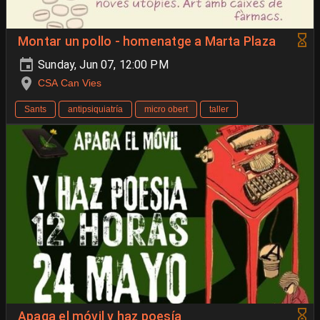
Montar un pollo - homenatge a Marta Plaza
Sunday, Jun 07, 12:00 PM
CSA Can Vies
Sants
antipsiquiatría
micro obert
taller
Apaga el móvil y haz poesía