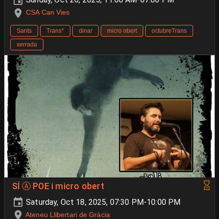
CSA Can Vies
Sants
Trans*
dinar
micro obert
octubreTrans
xerrada
SÍ Ⓐ POE i micro obert
Saturday, Oct 18, 2025, 07:30 PM-10:00 PM
Ateneu Llibertari de Gràcia