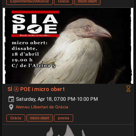
ExperimentacióMusical
Gràcia
micro obert
SÍ Ⓐ POE i micro obert
Saturday, Apr 18, 07:00 PM-10:00 PM
Ateneu Llibertari de Gràcia
Gràcia
micro obert
poesia