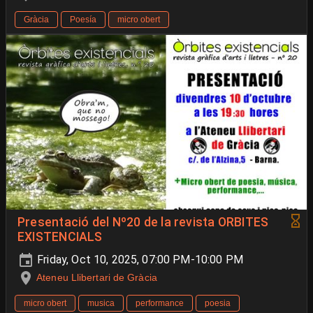
Gràcia
Poesía
micro obert
Presentació del Nº20 de la revista ORBITES
EXISTENCIALS
Friday, Oct 10, 2025, 07:00 PM-10:00 PM
Ateneu Llibertari de Gràcia
micro obert
musica
performance
poesia