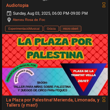
Audiotopia
Sunday, Aug 03, 2025, 06:00 PM-09:00 PM
Ateneu Rosa de Foc
ExperimentacióMusical
Gràcia
micro obert
La Plaza por Palestina! Merienda, Limonada, y
Tallers (y mas!)