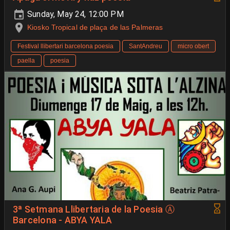
Sunday, May 24, 12:00 PM
Kiosko Tropical de plaça de las Palmeras
Festival llibertari barcelona poesia
SantAndreu
micro obert
paella
poesia
3ª Setmana Llibertaria de la Poesia Ⓐ
Barcelona - ABYA YALA