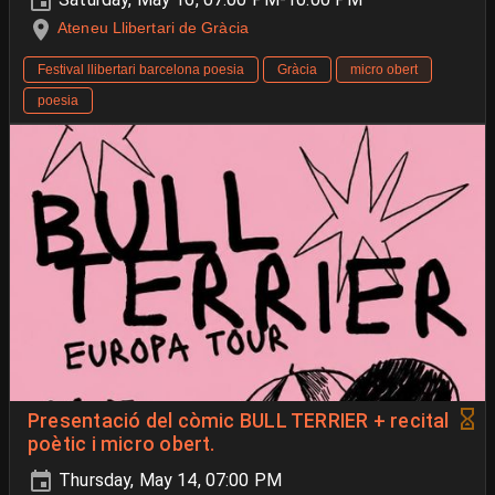
Ateneu Llibertari de Gràcia
Festival llibertari barcelona poesia
Gràcia
micro obert
poesia
Presentació del còmic BULL TERRIER + recital
poètic i micro obert.
Thursday, May 14, 07:00 PM