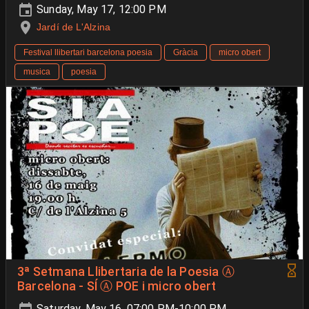
Sunday, May 17, 12:00 PM
Jardí de L'Alzina
Festival llibertari barcelona poesia
Gràcia
micro obert
musica
poesia
3ª Setmana Llibertaria de la Poesia Ⓐ
Barcelona - SÍ Ⓐ POE i micro obert
Saturday, May 16, 07:00 PM-10:00 PM