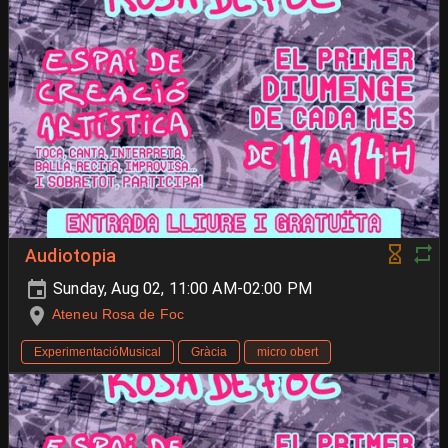
Audiotopia
Sunday, Aug 02, 11:00 AM-02:00 PM
Ateneu Rosa de Foc
ExperimentacióMusical
Gràcia
micro obert