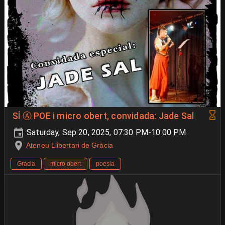
SÍ Ⓐ POE i micro obert, convidada: Jade Sal
Saturday, Sep 20, 2025, 07:30 PM-10:00 PM
Ateneu Llibertari de Gràcia
Gràcia
micro obert
poesia