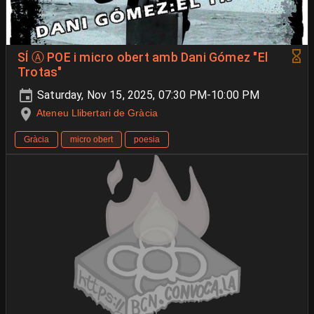
SÍ Ⓐ POE i micro obert amb Dani Gómez "El
Trotas"
Saturday, Nov 15, 2025, 07:30 PM-10:00 PM
Ateneu Llibertari de Gràcia
Gràcia
micro obert
poesia