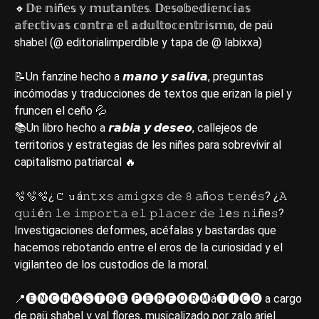
🔸𝔻𝕖 𝕟𝕚ñ𝕖𝕤 𝕪 𝕞𝕦𝕥𝕒𝕟𝕥𝕖𝕤. 𝔻𝕖𝕤𝕠𝕓𝕖𝕕𝕚𝕖𝕟𝕔𝕚𝕒𝕤
𝕒𝕗𝕖𝕔𝕥𝕚𝕧𝕒𝕤 𝕔𝕠𝕟𝕥𝕣𝕒 𝕖𝕝 𝕒𝕕𝕦𝕝𝕥𝕠𝕔𝕖𝕟𝕥𝕣𝕚𝕤𝕞𝕠, de paü
shabel (@ editorialimperdible y tapa de @ labixxa)
📝Un fanzine hecho a 𝙢𝙖𝙣𝙤 𝙮 𝙨𝙖𝙡𝙞𝙫𝙖, preguntas
incómodas y traducciones de textos que erizan la piel y
fruncen el ceño 💦
📚Un libro hecho a 𝙧𝙖𝙗𝙞𝙖 𝙮 𝙙𝙚𝙨𝙚𝙤, callejeos de
territorios y estrategias de les niñes para sobrevivir al
capitalismo patriarcal 🔥
🫧🫧🫧¿𝙲𝚞á𝚗𝚝𝚡𝚜 𝚊𝚖𝚒𝚐𝚡𝚜 𝚍𝚎 𝟾 𝚊ñ𝚘𝚜 𝚝𝚎𝚗é𝚜? ¿𝙰
𝚚𝚞𝚒é𝚗 𝚕𝚎 𝚒𝚖𝚙𝚘𝚛𝚝𝚊 𝚎𝚕 𝚙𝚕𝚊𝚌𝚎𝚛 𝚍𝚎 𝚕e𝚜 𝚗𝚒ñe𝚜?
Investigaciones deformes, acéfalas y bastardas que
hacemos rebotando entre el eros de la curiosidad y el
vigilanteo de los custodios de la moral.
📍🅔🅝🅒🅗🅐🅢🅣🅡🅔 🅟🅔🅡🅕🅞🅡🅜á🅣🅘🅒🅞 a cargo
de paü shabel y val flores, musicalizado por zalo ariel