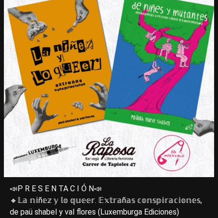
📣P R E S E N TA C I Ó N📣
🔸𝕃𝕒 𝕟𝕚ñ𝕖𝕫 𝕪 𝕝𝕠 𝕢𝕦𝕖𝕖𝕣. 𝔼𝕩𝕥𝕣𝕒ñ𝕒𝕤 𝕔𝕠𝕟𝕤𝕡𝕚𝕣𝕒𝕔𝕚𝕠𝕟𝕖𝕤,
de paü shabel y val flores (Luxemburga Ediciones)