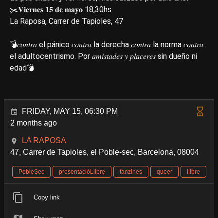
✂️𝐕𝐢𝐞𝐫𝐧𝐞𝐬 𝟏𝟓 𝐝𝐞 𝐦𝐚𝐲𝐨 18,30hs
La Raposa, Carrer de Tapioles, 47
💣𝑐𝑜𝑛𝑡𝑟𝑎 el pánico 𝑐𝑜𝑛𝑡𝑟𝑎 la derecha 𝑐𝑜𝑛𝑡𝑟𝑎 la norma 𝑐𝑜𝑛𝑡𝑟𝑎
el adultocentrismo. Por 𝑎𝑚𝑖𝑠𝑡𝑎𝑑𝑒𝑠 𝑦 𝑝𝑙𝑎𝑐𝑒𝑟𝑒𝑠 sin dueño ni
edad💣
FRIDAY, MAY 15, 06:30 PM
2 months ago
LA RAPOSA
47, Carrer de Tapioles, el Poble-sec, Barcelona, 08004
PobleSec
presentacióLlibre
fanzines
queer
llibre
Copy link