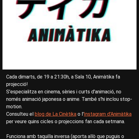
Cada dimarts, de 19 a 21:30h, a Sala 10, Animàtika fa
projecció!
S'especialitza en cinema, sèries i curts d'animació, no
només animació japonesa o anime. També s'hi inclou stop-
motion.
Consulteu el
blog de La Cinètika
o l'
Instagram d'Animàtika
per veure quins cicles o projeccions fan cada setmana.
Funciona amb taquilla inversa (aporta allò que puguis o