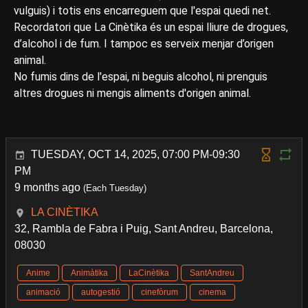
vulguis) i totis ens encarreguem que l'espai quedi net.
Recordatori que La Cinètika és un espai lliure de drogues,
d’alcohol i de fum. I tampoc es serveix menjar d’origen
animal.
No fumis dins de l'espai, ni beguis alcohol, ni prenguis
altres drogues ni mengis aliments d'origen animal.
TUESDAY, OCT 14, 2025, 07:00 PM-09:30
PM
9 months ago
(Each Tuesday)
LA CINÈTIKA
32, Rambla de Fabra i Puig, Sant Andreu, Barcelona,
08030
Anime
Animàtika
LaCinètika
SantAndreu
animació
autogestió
cinefòrum
cinema