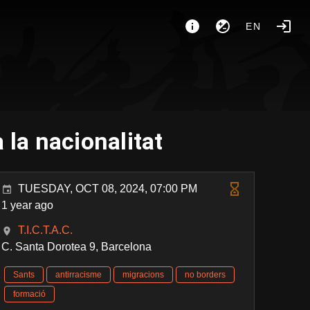
EN
 la nacionalitat
TUESDAY, OCT 08, 2024, 07:00 PM
1 year ago
T.I.C.T.A.C.
C. Santa Dorotea 9, Barcelona
Sants
antirracisme
migracions
no borders
formació