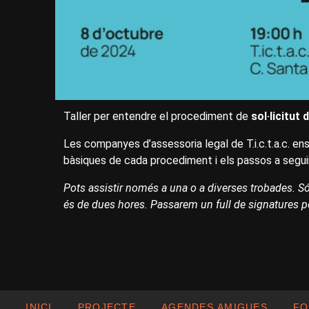
Taller per entendre el procediment de
sol·licitut 
Les companyes d’assessoria legal de T.i.c.t.a.c. en
bàsiques de cada procediment i els passos a seguir
Pots assistir només a una o a diverses trobades. S
és de dues hores. Passarem un full de signatures pe
INICI
PROJECTE
AGENDES AMIGUES
FO