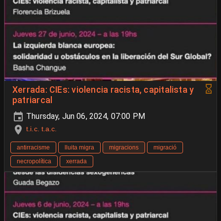
Xerrada: CIEs: violencia racista, capitalista y
patriarcal
Thursday, Jun 06, 2024, 07:00 PM
t.i.c. t.a.c.
antirracisme
lluita migra
migracions
migració
necropolítica
xerrada