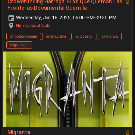
Crowdfunding Harraga: Ellxs Que Queman Las
Fronteras Documental Guerrilla
Wednesday, Jun 18, 2025, 06:00 PM-09:30 PM
Nūn Cultural Café
anticolonialisme
antirracisme
autogestió
cinefòrum
migracions
Migranta