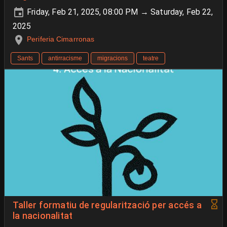
Friday, Feb 21, 2025, 08:00 PM → Saturday, Feb 22,
2025
Periferia Cimarronas
Sants
antirracisme
migracions
teatre
Taller formatiu de regularització per accés a
la nacionalitat