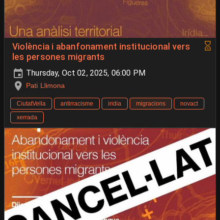
Violència i abanfonament institucional vers
les persones migrants
Thursday, Oct 02, 2025, 06:00 PM
Pati Llimona
CiutatVella
antirracisme
iridia
migracions
novact
xerrada