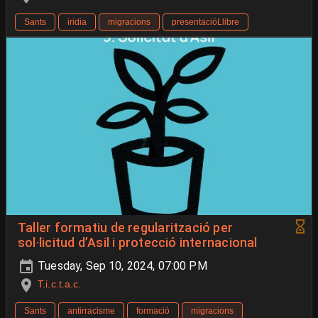
Sants
iridia
migracions
presentacióLlibre
Taller formatiu de regularització per
sol·licitud d’Asil i protecció internacional
Tuesday, Sep 10, 2024, 07:00 PM
T.i.c.t.a.c.
Sants
antirracisme
formació
migracions