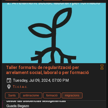
Taller formatiu de regularització per
arrelament social, laboral o per formació
Tuesday, Jul 09, 2024, 07:00 PM
T.i.c.t.a.c.
Sants
antirracisme
formació
migracions