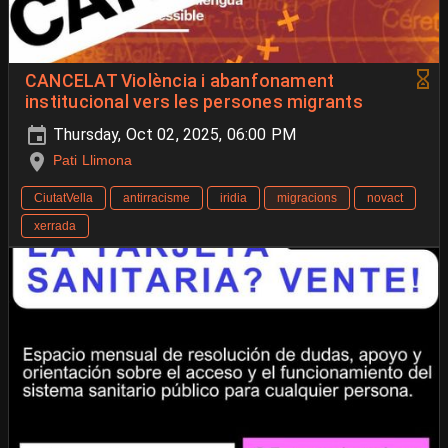
CANCELAT Violència i abanfonament
institucional vers les persones migrants
Thursday, Oct 02, 2025, 06:00 PM
Pati Llimona
CiutatVella
antirracisme
iridia
migracions
novact
xerrada