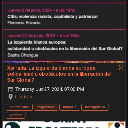
Xerrada: La izquierda blanca europea:
solidaridad u obstàculos en la liberación del
Sur Global?
Thursday, Jun 27, 2024, 07:00 PM
t.i.c. t.a.c.
antirracisme
migracions
migració
necropolítica
xerrada