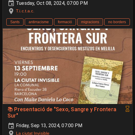
Tuesday, Oct 08, 2024, 07:00 PM
T.i.c.t.a.c.
Sants
antirracisme
formació
migracions
no borders
📚 Presentació de "Sexo, Sangre y Frontera
Sur"
Friday, Sep 13, 2024, 07:00 PM
La ciutat Invisible