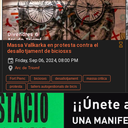
Massa Vallkarka en protesta contra el
desallotjament de biciosxs
Friday, Sep 06, 2024, 08:00 PM
Arc de Triomf
Fort Pienc
biciosxs
desallotjament
massa critica
protesta
tallers autogestionats de bicis