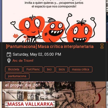
[Pantumacona] Masa crítica interplanetaria
Saturday, May 02, 05:00 PM
Arc de Triomf
Bicicleta
Fort Pienc
bici
bicis
massa critica
pantumacona