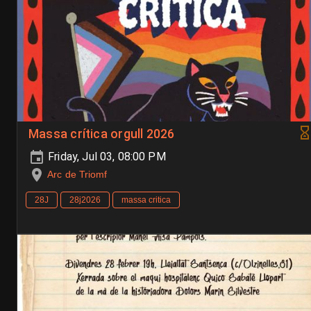
Massa crítica orgull 2026
Friday, Jul 03, 08:00 PM
Arc de Triomf
28J
28j2026
massa critica