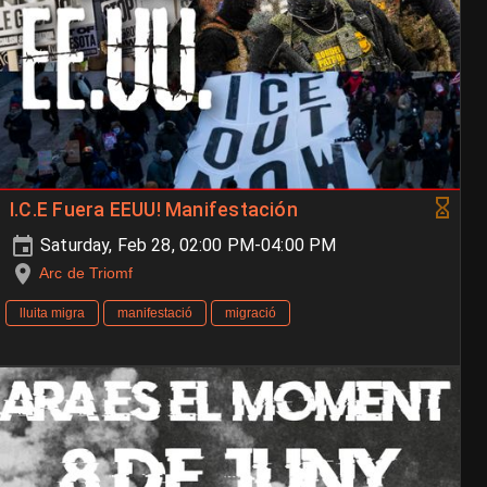
I.C.E Fuera EEUU! Manifestación
Saturday, Feb 28, 02:00 PM-04:00 PM
Arc de Triomf
lluita migra
manifestació
migració