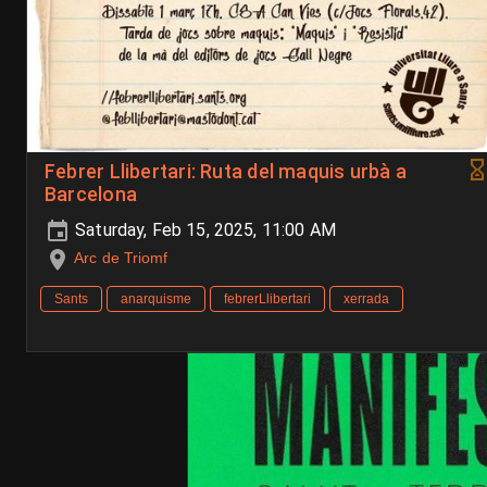
Febrer Llibertari: Ruta del maquis urbà a
Barcelona
Saturday, Feb 15, 2025, 11:00 AM
Arc de Triomf
Sants
anarquisme
febrerLlibertari
xerrada