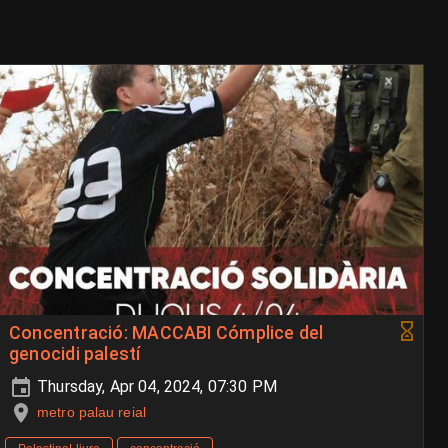
Concentració: MACCABI Cómplice del
genocidi palestí
Thursday, Apr 04, 2024, 07:30 PM
metro palau reial