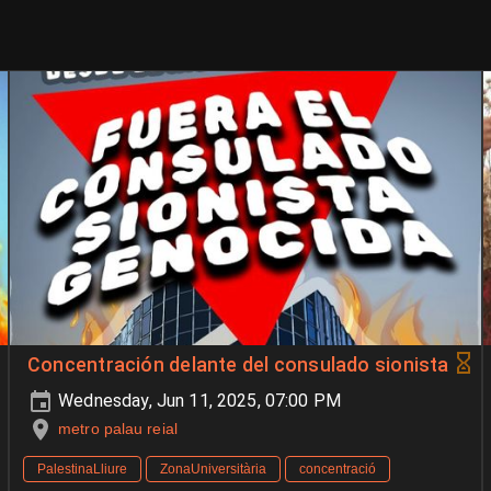
Concentración delante del consulado sionista
Wednesday, Jun 11, 2025, 07:00 PM
metro palau reial
PalestinaLliure
ZonaUniversitària
concentració