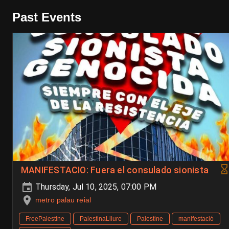
Past Events
MANIFESTACIO: Fuera el consulado sionista
Thursday, Jul 10, 2025, 07:00 PM
metro palau reial
FreePalestine
PalestinaLliure
Palestine
manifestació