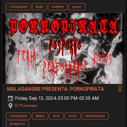
LHospitalet
festa
noMixte
queer
MALASANGRE PRESENTA: PORNOPIRATA
Friday, Sep 13, 2024, 05:00 PM-02:30 AM
El Pumarejo
LHospitalet
Migra
feria
noise
performance
postporno