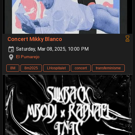
Concert Mikky Blanco
Saturday, Mar 08, 2025, 10:00 PM
El Pumarejo
8M
8m2025
LHospitalet
concert
transfeminisme