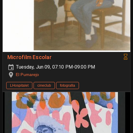
Microfilm Escolar
Tuesday, Jun 09, 07:10 PM-09:00 PM
El Pumarejo
LHospitalet
cineclub
fotografia