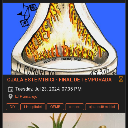
OJALÁ ESTÉ MI BICI - FINAL DE TEMPORADA
Tuesday, Jul 23, 2024, 07:35 PM
El Pumarejo
DIY
LHospitalet
OEMB
concert
ojala estë mi bici