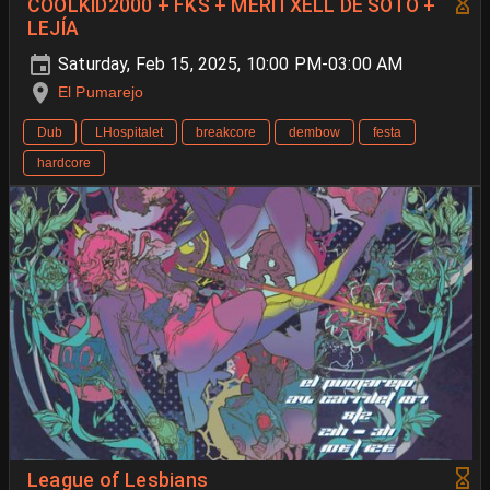
COOLKID2000 + FKS + MERITXELL DE SOTO +
LEJÍA
Saturday, Feb 15, 2025, 10:00 PM-03:00 AM
El Pumarejo
Dub
LHospitalet
breakcore
dembow
festa
hardcore
League of Lesbians