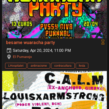
besame wuaracha party
Saturday, Apr 20, 2024, 11:00 PM
El Pumarejo
LHospitalet
antirracisme
contracultura
festa