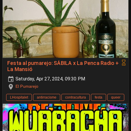
Festa al pumarejo: SÁBILA x La Penca Radio +
La Mansió
Saturday, Apr 27, 2024, 09:30 PM
El Pumarejo
LHospitalet
antirracisme
contracultura
festa
queer