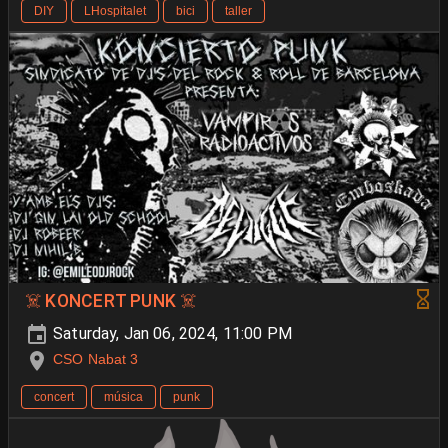
DIY
LHospitalet
bici
taller
☠️ KONCERT PUNK ☠️
Saturday, Jan 06, 2024, 11:00 PM
CSO Nabat 3
concert
música
punk