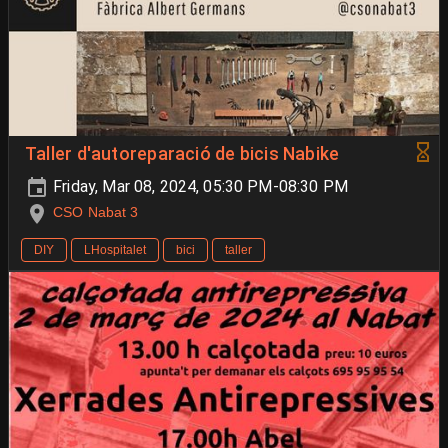
Taller d'autoreparació de bicis Nabike
Friday, Mar 08, 2024, 05:30 PM-08:30 PM
CSO Nabat 3
DIY
LHospitalet
bici
taller