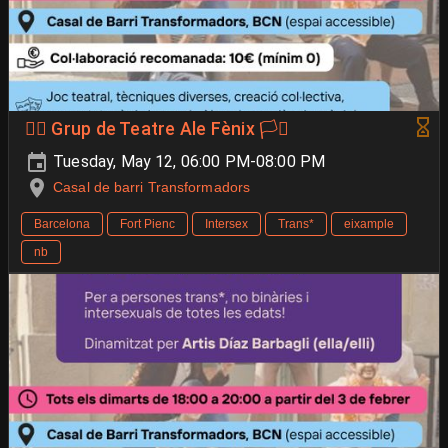
🐦‍🔥 Grup de Teatre Ale Fènix 🏳️‍⚧️
Tuesday, May 12, 06:00 PM-08:00 PM
Casal de barri Transformadors
Barcelona
Fort Pienc
Intersex
Trans*
eixample
nb