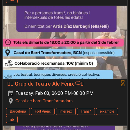
🐦‍🔥 Grup de Teatre Ale Fènix 🏳️‍⚧️
Tuesday, Feb 03, 06:00 PM-08:00 PM
Casal de barri Transformadors
Barcelona
Fort Pienc
Intersex
Trans*
eixample
nb