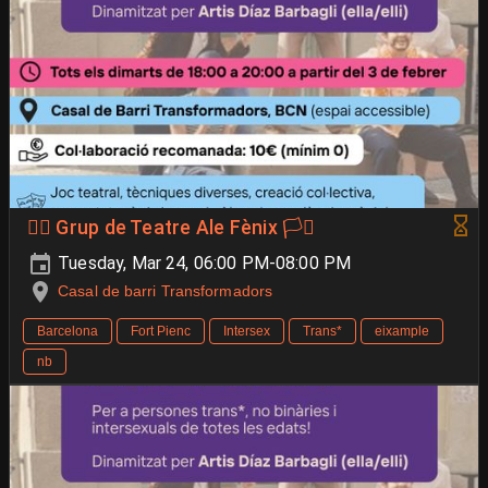
🐦‍🔥 Grup de Teatre Ale Fènix 🏳️‍⚧️
Tuesday, Mar 24, 06:00 PM-08:00 PM
Casal de barri Transformadors
Barcelona
Fort Pienc
Intersex
Trans*
eixample
nb