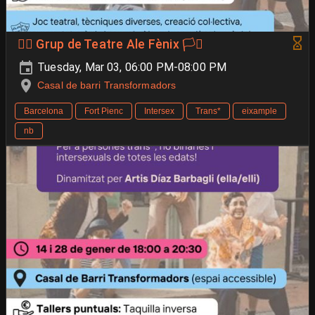
🐦‍🔥 Grup de Teatre Ale Fènix 🏳️‍⚧️
Tuesday, Mar 03, 06:00 PM-08:00 PM
Casal de barri Transformadors
Barcelona
Fort Pienc
Intersex
Trans*
eixample
nb