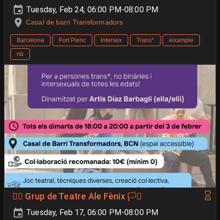
Tuesday, Feb 24, 06:00 PM-08:00 PM
Casal de barri Transformadors
Barcelona
Fort Pienc
Intersex
Trans*
eixample
nb
🐦‍🔥 Grup de Teatre Ale Fènix 🏳️‍⚧️
Tuesday, Feb 17, 06:00 PM-08:00 PM