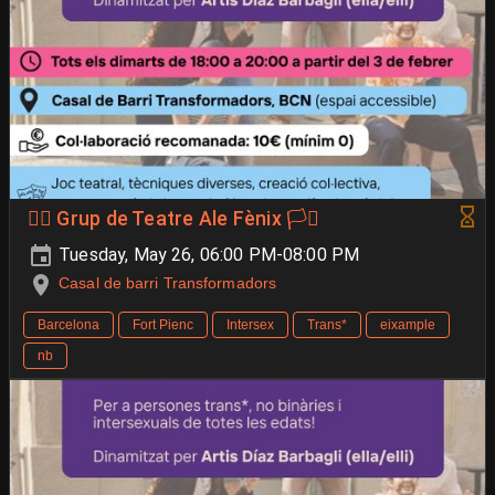
🐦‍🔥 Grup de Teatre Ale Fènix 🏳️‍⚧️
Tuesday, May 26, 06:00 PM-08:00 PM
Casal de barri Transformadors
Barcelona
Fort Pienc
Intersex
Trans*
eixample
nb