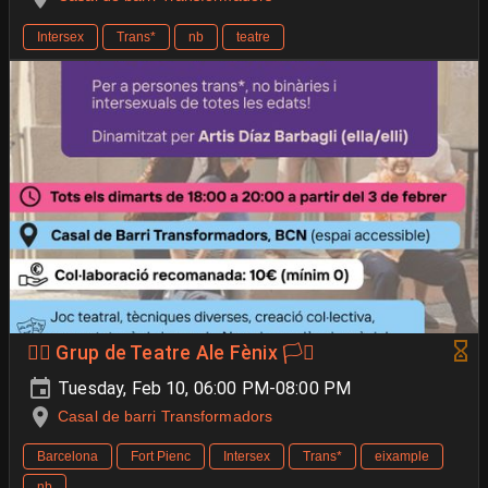
Intersex
Trans*
nb
teatre
🐦‍🔥 Grup de Teatre Ale Fènix 🏳️‍⚧️
Tuesday, Feb 10, 06:00 PM-08:00 PM
Casal de barri Transformadors
Barcelona
Fort Pienc
Intersex
Trans*
eixample
nb