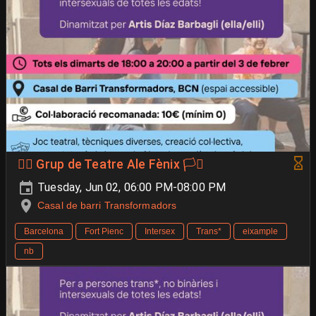
🐦‍🔥 Grup de Teatre Ale Fènix 🏳️‍⚧️
Tuesday, Jun 02, 06:00 PM-08:00 PM
Casal de barri Transformadors
Barcelona
Fort Pienc
Intersex
Trans*
eixample
nb