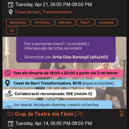
Tuesday, Apr 21, 06:00 PM-08:00 PM
Casal de barri Transformadors
Barcelona
Fort Pienc
Intersex
Trans*
eixample
nb
🐦‍🔥 Grup de Teatre Ale Fènix 🏳️‍⚧️
Tuesday, Apr 14, 06:00 PM-08:00 PM