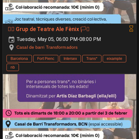
🐦‍🔥 Grup de Teatre Ale Fènix 🏳️‍⚧️
Tuesday, May 05, 06:00 PM-08:00 PM
Casal de barri Transformadors
Barcelona
Fort Pienc
Intersex
Trans*
eixample
nb