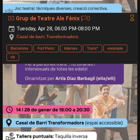
🐦‍🔥 Grup de Teatre Ale Fènix 🏳️‍⚧️
Tuesday, Apr 28, 06:00 PM-08:00 PM
Casal de barri Transformadors
Barcelona
Fort Pienc
Intersex
Trans*
eixample
nb