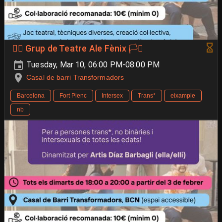
🐦‍🔥 Grup de Teatre Ale Fènix 🏳️‍⚧️
Tuesday, Mar 10, 06:00 PM-08:00 PM
Casal de barri Transformadors
Barcelona
Fort Pienc
Intersex
Trans*
eixample
nb