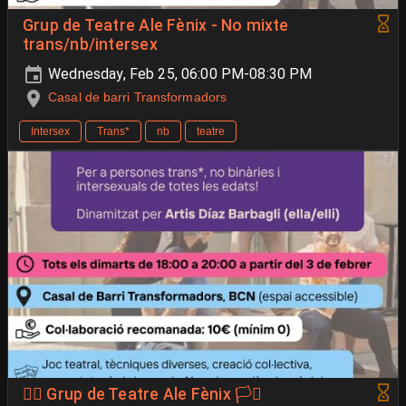
Grup de Teatre Ale Fènix - No mixte
trans/nb/intersex
Wednesday, Feb 25, 06:00 PM-08:30 PM
Casal de barri Transformadors
Intersex
Trans*
nb
teatre
🐦‍🔥 Grup de Teatre Ale Fènix 🏳️‍⚧️