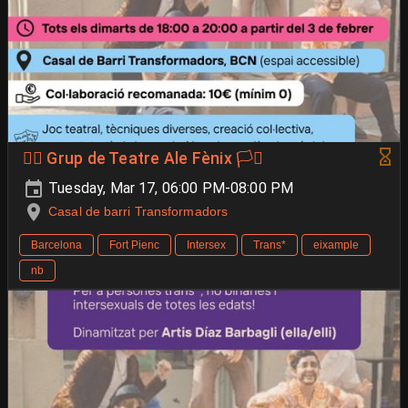
🐦‍🔥 Grup de Teatre Ale Fènix 🏳️‍⚧️
Tuesday, Mar 17, 06:00 PM-08:00 PM
Casal de barri Transformadors
Barcelona
Fort Pienc
Intersex
Trans*
eixample
nb