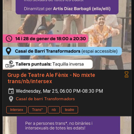
Grup de Teatre Ale Fènix - No mixte
trans/nb/intersex
Wednesday, Mar 25, 06:00 PM-08:30 PM
Casal de barri Transformadors
Intersex
Trans*
nb
teatre