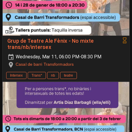
Grup de Teatre Ale Fènix - No mixte
trans/nb/intersex
Wednesday, Mar 11, 06:00 PM-08:30 PM
Casal de barri Transformadors
Intersex
Trans*
nb
teatre