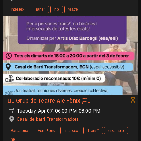
Intersex
Trans*
nb
teatre
🐦‍🔥 Grup de Teatre Ale Fènix 🏳️‍⚧️
Tuesday, Apr 07, 06:00 PM-08:00 PM
Casal de barri Transformadors
Barcelona
Fort Pienc
Intersex
Trans*
eixample
nb