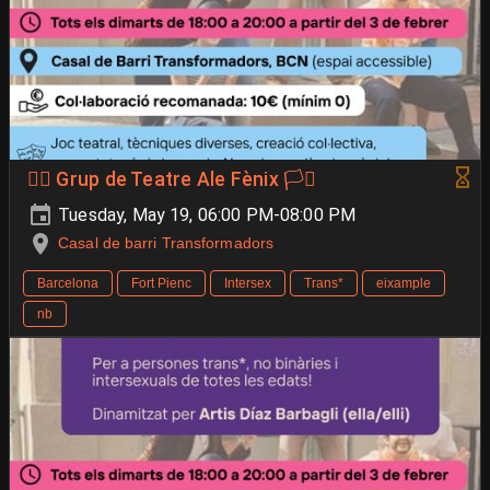
🐦‍🔥 Grup de Teatre Ale Fènix 🏳️‍⚧️
Tuesday, May 19, 06:00 PM-08:00 PM
Casal de barri Transformadors
Barcelona
Fort Pienc
Intersex
Trans*
eixample
nb