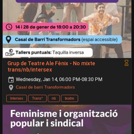
Grup de Teatre Ale Fènix - No mixte
trans/nb/intersex
Wednesday, Jan 14, 06:00 PM-08:30 PM
Casal de barri Transformadors
Intersex
Trans*
nb
teatre