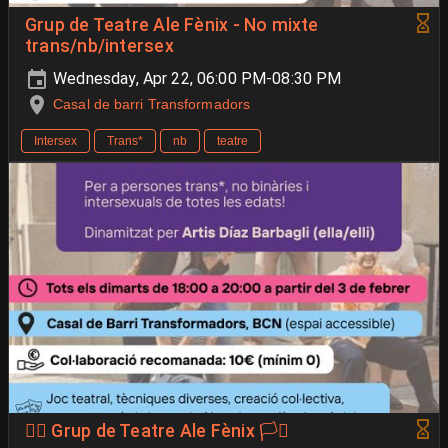
Grup de Teatre Ale Fènix - No mixte
trans/nb/intersex
Wednesday, Apr 22, 06:00 PM-08:30 PM
Casal de barri Transformadors
Intersex
Trans*
nb
teatre
🐦‍🔥 Grup de Teatre Ale Fènix 🏳️‍⚧️