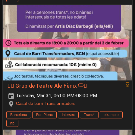
🐦‍🔥 Grup de Teatre Ale Fènix 🏳️‍⚧️
Tuesday, Mar 31, 06:00 PM-08:00 PM
Casal de barri Transformadors
Barcelona
Fort Pienc
Intersex
Trans*
eixample
nb