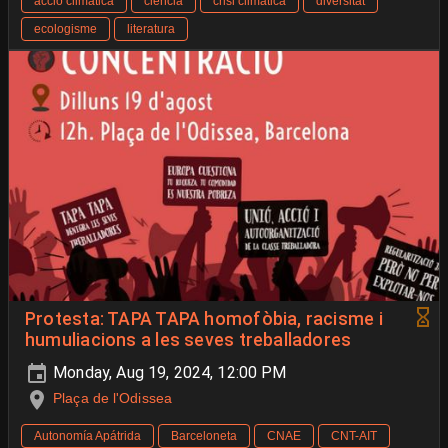
accio climatica
ciència
crisi climatica
diversitat
ecologisme
literatura
Protesta: TAPA TAPA homofòbia, racisme i
humuliacions a les seves treballadores
Monday, Aug 19, 2024, 12:00 PM
Plaça de l'Odissea
Autonomía Apátrida
Barceloneta
CNAE
CNT-AIT