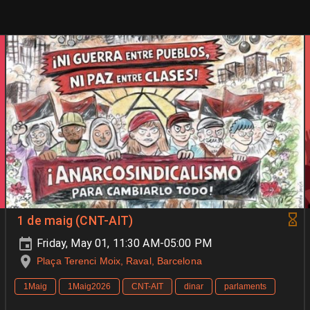
1 de maig (CNT-AIT)
Friday, May 01, 11:30 AM-05:00 PM
Plaça Terenci Moix, Raval, Barcelona
1Maig
1Maig2026
CNT-AIT
dinar
parlaments