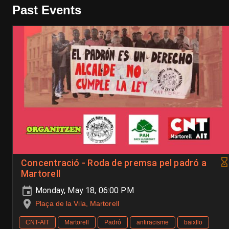
Past Events
Concentració - Roda de premsa pel padró a
Martorell
Monday, May 18, 06:00 PM
Plaça de la Vila, Martorell
CNT-AIT
Martorell
Padró
antiracisme
baixllo