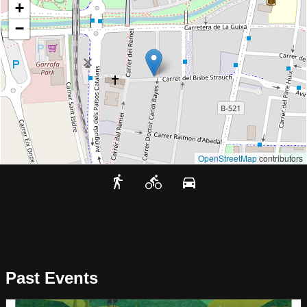
+
−
OpenStreetMap
contributors
Past Events