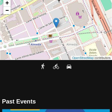
+
−
OpenStreetMap
contributors
Past Events