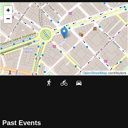
+
−
OpenStreetMap
contributors
Past Events