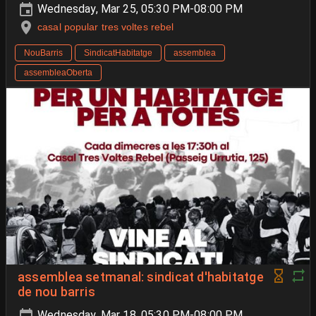
Wednesday, Mar 25, 05:30 PM-08:00 PM
casal popular tres voltes rebel
NouBarris
SindicatHabitatge
assemblea
assembleaOberta
assemblea setmanal: sindicat d'habitatge
de nou barris
Wednesday, Mar 18, 05:30 PM-08:00 PM