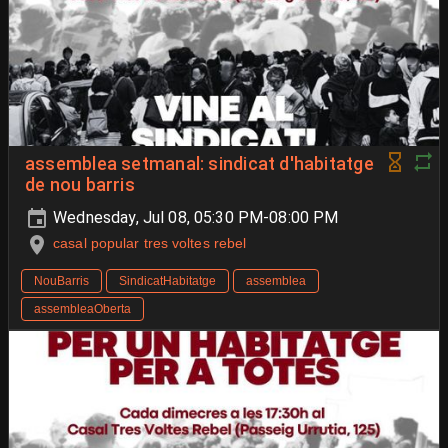
assemblea setmanal: sindicat d'habitatge
de nou barris
Wednesday, Jul 08, 05:30 PM-08:00 PM
casal popular tres voltes rebel
NouBarris
SindicatHabitatge
assemblea
assembleaOberta