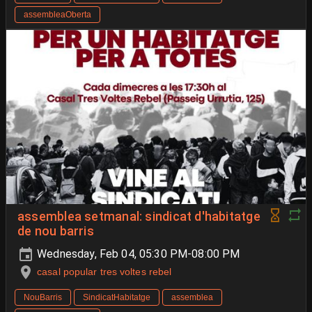
assembleaOberta
assemblea setmanal: sindicat d'habitatge
de nou barris
Wednesday, Feb 04, 05:30 PM-08:00 PM
casal popular tres voltes rebel
NouBarris
SindicatHabitatge
assemblea