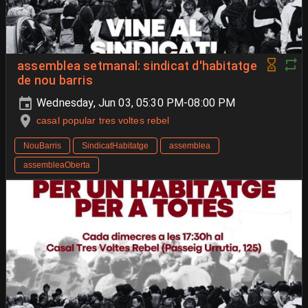
assemblea setmanal: sindicat d'habitatge
de nou barris
Wednesday, Jun 03, 05:30 PM-08:00 PM
casal popular tres voltes rebel
NouBarris
SindicatHabitatge
assemblea
assembleaOberta