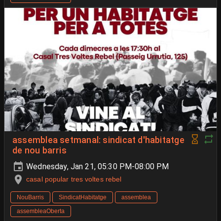
assemblea setmanal: sindicat d'habitatge
de nou barris
Wednesday, Jan 21, 05:30 PM-08:00 PM
casal popular tres voltes rebel
NouBarris
SindicatHabitatge
assemblea
assembleaOberta