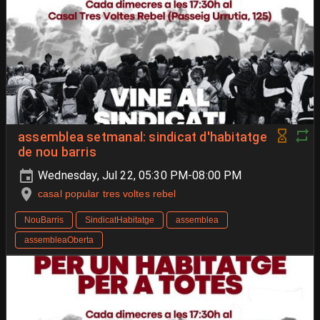
assemblea setmanal: sindicat d'habitatge
de nou barris
Wednesday, Jul 22, 05:30 PM-08:00 PM
casal popular tres voltes rebel
NouBarris
SindicatHabitatge
assemblea
assembleaOberta