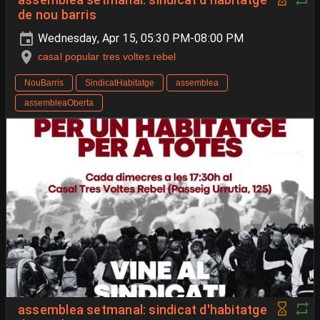
assemblea setmanal: sindicat d'habitatge
de nou barris
Wednesday, Apr 15, 05:30 PM-08:00 PM
casal popular tres voltes rebel
NouBarris
SindicatHabitatge
assemblea
assembleaOberta
assemblea setmanal: sindicat d'habitatge