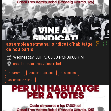
assemblea setmanal: sindicat d'habitatge
de nou barris
Wednesday, Jul 15, 05:30 PM-08:00 PM
casal popular tres voltes rebel
NouBarris
SindicatHabitatge
assemblea
assembleaOberta