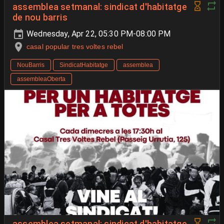
assemblea setmanal: sindicat d'habitatge
de nou barris
Wednesday, Apr 22, 05:30 PM-08:00 PM
casal popular tres voltes rebel
NouBarris
SindicatHabitatge
assemblea
assembleaOberta