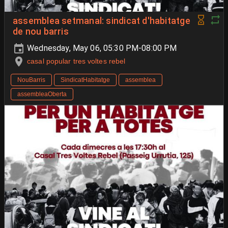
assemblea setmanal: sindicat d'habitatge
de nou barris
Wednesday, May 06, 05:30 PM-08:00 PM
casal popular tres voltes rebel
NouBarris
SindicatHabitatge
assemblea
assembleaOberta