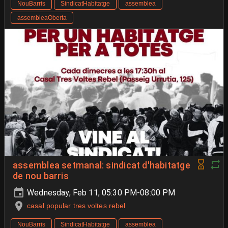
NouBarris
SindicatHabitatge
assemblea
assembleaOberta
assemblea setmanal: sindicat d'habitatge
de nou barris
Wednesday, Feb 11, 05:30 PM-08:00 PM
casal popular tres voltes rebel
NouBarris
SindicatHabitatge
assemblea