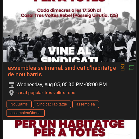
assemblea setmanal: sindicat d'habitatge
de nou barris
Wednesday, Aug 05, 05:30 PM-08:00 PM
casal popular tres voltes rebel
NouBarris
SindicatHabitatge
assemblea
assembleaOberta