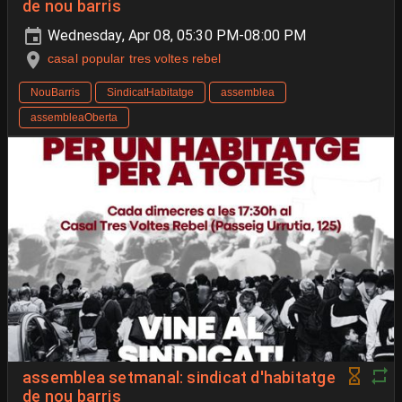
de nou barris
Wednesday, Apr 08, 05:30 PM-08:00 PM
casal popular tres voltes rebel
NouBarris
SindicatHabitatge
assemblea
assembleaOberta
assemblea setmanal: sindicat d'habitatge
de nou barris