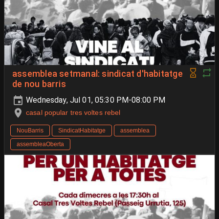
assemblea setmanal: sindicat d'habitatge
de nou barris
Wednesday, Jul 01, 05:30 PM-08:00 PM
casal popular tres voltes rebel
NouBarris
SindicatHabitatge
assemblea
assembleaOberta