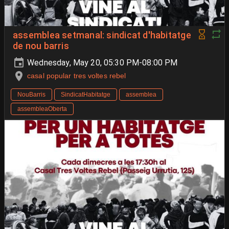
assemblea setmanal: sindicat d'habitatge
de nou barris
Wednesday, May 20, 05:30 PM-08:00 PM
casal popular tres voltes rebel
NouBarris
SindicatHabitatge
assemblea
assembleaOberta