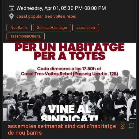
Wednesday, Apr 01, 05:30 PM-08:00 PM
casal popular tres voltes rebel
NouBarris
SindicatHabitatge
assemblea
assembleaOberta
assemblea setmanal: sindicat d'habitatge
de nou barris