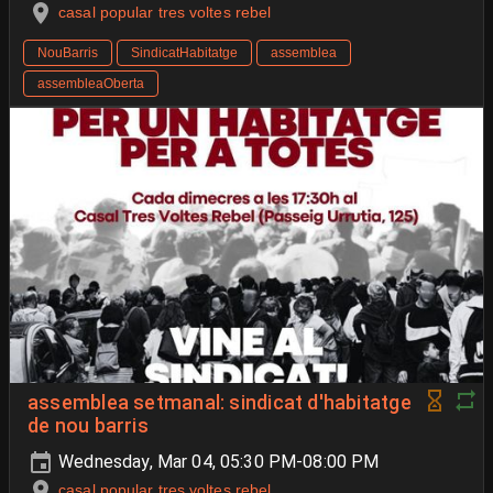
casal popular tres voltes rebel
NouBarris
SindicatHabitatge
assemblea
assembleaOberta
assemblea setmanal: sindicat d'habitatge
de nou barris
Wednesday, Mar 04, 05:30 PM-08:00 PM
casal popular tres voltes rebel