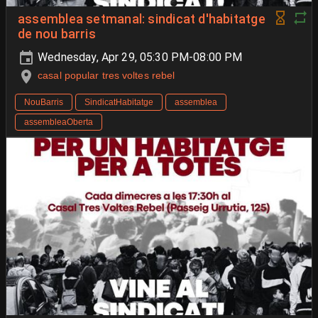
assemblea setmanal: sindicat d'habitatge
de nou barris
Wednesday, Apr 29, 05:30 PM-08:00 PM
casal popular tres voltes rebel
NouBarris
SindicatHabitatge
assemblea
assembleaOberta