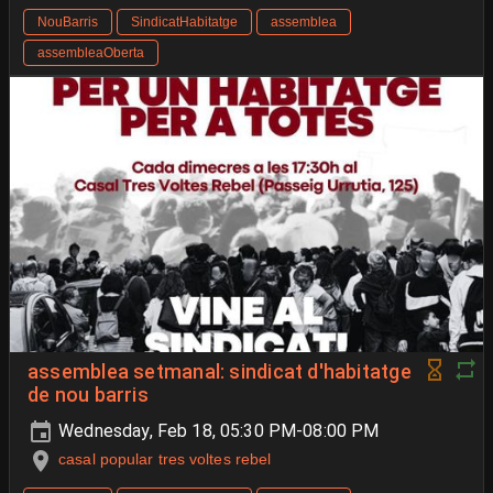
NouBarris
SindicatHabitatge
assemblea
assembleaOberta
assemblea setmanal: sindicat d'habitatge
de nou barris
Wednesday, Feb 18, 05:30 PM-08:00 PM
casal popular tres voltes rebel