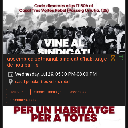
assemblea setmanal: sindicat d'habitatge
de nou barris
Wednesday, Jul 29, 05:30 PM-08:00 PM
casal popular tres voltes rebel
NouBarris
SindicatHabitatge
assemblea
assembleaOberta