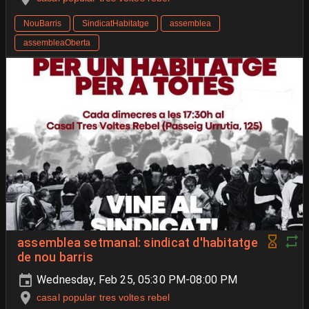
NouBarris
SindicatHabitatge
assemblea
assembleaOberta
assemblea setmanal: sindicat d'habitatge
de nou barris
Wednesday, Feb 25, 05:30 PM-08:00 PM
casal popular tres voltes rebel