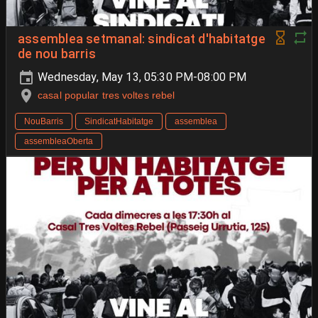
assemblea setmanal: sindicat d'habitatge
de nou barris
Wednesday, May 13, 05:30 PM-08:00 PM
casal popular tres voltes rebel
NouBarris
SindicatHabitatge
assemblea
assembleaOberta