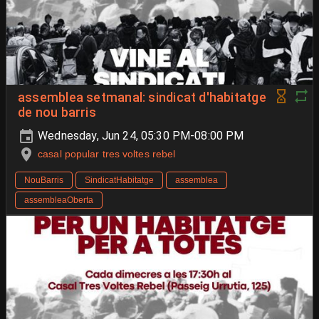
assemblea setmanal: sindicat d'habitatge
de nou barris
Wednesday, Jun 24, 05:30 PM-08:00 PM
casal popular tres voltes rebel
NouBarris
SindicatHabitatge
assemblea
assembleaOberta