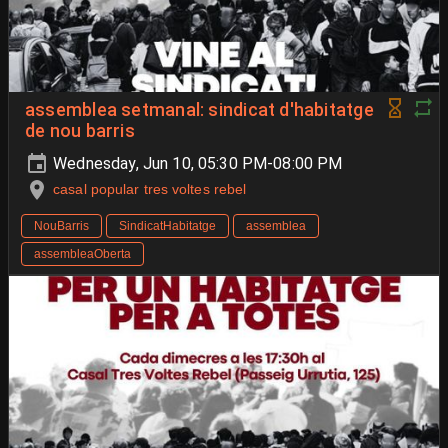
assemblea setmanal: sindicat d'habitatge
de nou barris
Wednesday, Jun 10, 05:30 PM-08:00 PM
casal popular tres voltes rebel
NouBarris
SindicatHabitatge
assemblea
assembleaOberta