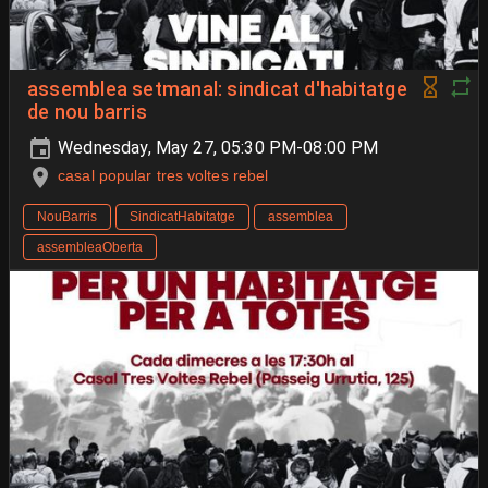
assemblea setmanal: sindicat d'habitatge
de nou barris
Wednesday, May 27, 05:30 PM-08:00 PM
casal popular tres voltes rebel
NouBarris
SindicatHabitatge
assemblea
assembleaOberta