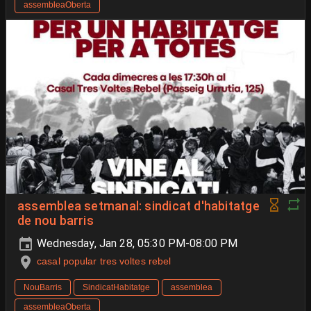
assembleaOberta
assemblea setmanal: sindicat d'habitatge
de nou barris
Wednesday, Jan 28, 05:30 PM-08:00 PM
casal popular tres voltes rebel
NouBarris
SindicatHabitatge
assemblea
assembleaOberta