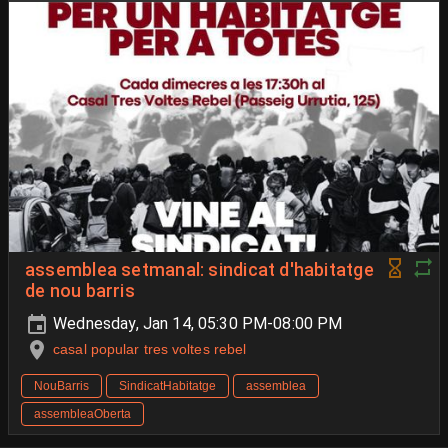
assemblea setmanal: sindicat d'habitatge
de nou barris
Wednesday, Jan 14, 05:30 PM-08:00 PM
casal popular tres voltes rebel
NouBarris
SindicatHabitatge
assemblea
assembleaOberta