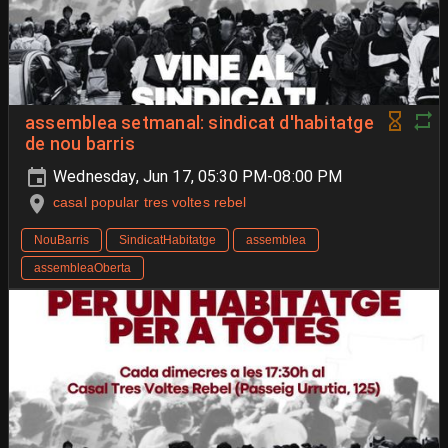
assemblea setmanal: sindicat d'habitatge
de nou barris
Wednesday, Jun 17, 05:30 PM-08:00 PM
casal popular tres voltes rebel
NouBarris
SindicatHabitatge
assemblea
assembleaOberta