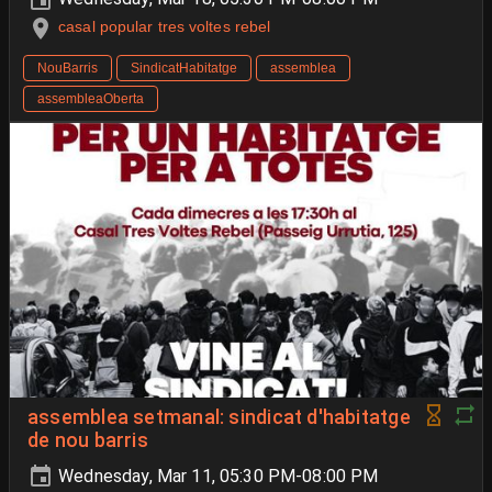
casal popular tres voltes rebel
NouBarris
SindicatHabitatge
assemblea
assembleaOberta
assemblea setmanal: sindicat d'habitatge
de nou barris
Wednesday, Mar 11, 05:30 PM-08:00 PM