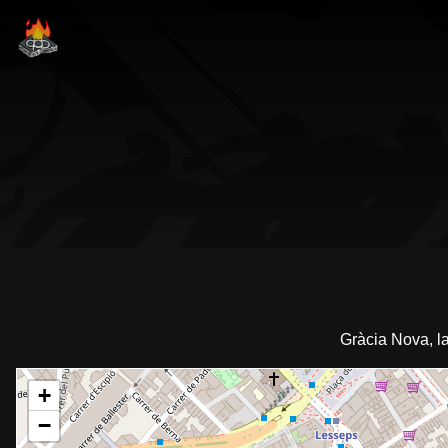
Gràcia Nova, l
+
−