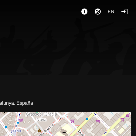
EN
talunya, España