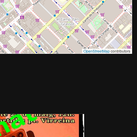
OpenStreetMap
contributors