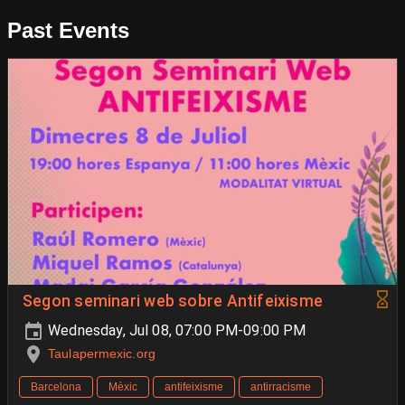
Past Events
Segon seminari web sobre Antifeixisme
Wednesday, Jul 08, 07:00 PM-09:00 PM
Taulapermexic.org
Barcelona
Mèxic
antifeixisme
antirracisme