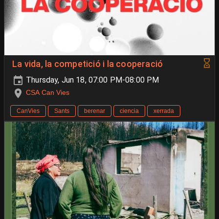
La vida, la competició i la cooperació
Thursday, Jun 18, 07:00 PM-08:00 PM
CSA Can Vies
CanVies
Sants
berenar
ciencia
xerrada