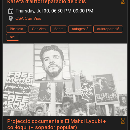
Kafeta d'autorreparació de bicis
Thursday, Jul 30, 06:30 PM-09:00 PM
CSA Can Vies
Bicicleta
CanVies
Sants
autogestió
autoreparació
bici
Projecció documentals El Mahdi Lyoubi +
col·loqui (+ sopador popular)