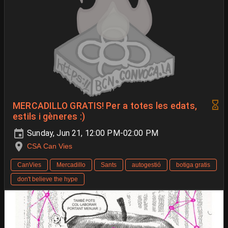
MERCADILLO GRATIS! Per a totes les edats,
estils i gèneres :)
Sunday, Jun 21, 12:00 PM-02:00 PM
CSA Can Vies
CanVies
Mercadillo
Sants
autogestió
botiga gratis
don't believe the hype