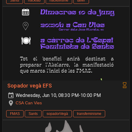
Sants
hacklab
hacktivisme
taller
Sopador vegà EFS
Wednesday, Jun 10, 08:30 PM-10:00 PM
CSA Can Vies
FMAS
Sants
sopadorVegà
transfeminisme