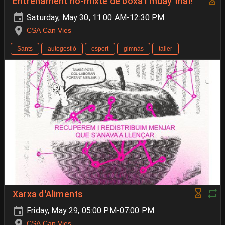
Entrenament no-mixte de boxa i muay thai!
Saturday, May 30, 11:00 AM-12:30 PM
CSA Can Vies
Sants
autogestió
esport
gimnàs
taller
Xarxa d'Aliments
Friday, May 29, 05:00 PM-07:00 PM
CSA Can Vies