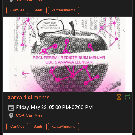
CanVies
Sants
xarxaAliments
Xarxa d'Aliments
Friday, May 22, 05:00 PM-07:00 PM
CSA Can Vies
CanVies
Sants
xarxaAliments