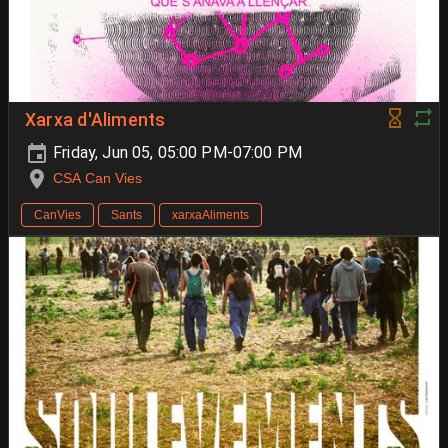
Xarxa d'Aliments
Friday, Jun 05, 05:00 PM-07:00 PM
CSA Can Vies
CanVies
Sants
xarxaAliments