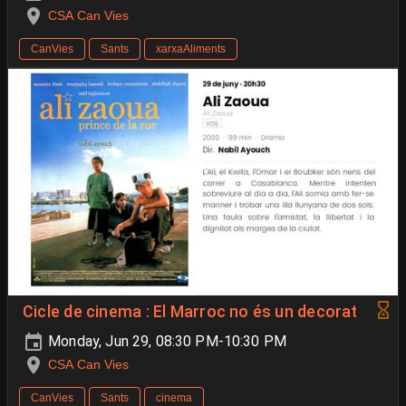
CSA Can Vies
CanVies
Sants
xarxaAliments
Cicle de cinema : El Marroc no és un decorat
Monday, Jun 29, 08:30 PM-10:30 PM
CSA Can Vies
CanVies
Sants
cinema