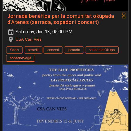
Jornada benèfica per la comunitat okupada
d'Atenes (xerrada, sopador i concert)
Saturday, Jun 13, 05:00 PM
CSA Can Vies
Sants
benefit
concert
jornada
solidaritatOkupa
sopadorVegà