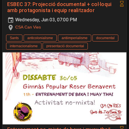
ESBEC 37: Projecció documental + col·loqui
amb protagonista i equip realitzador
Wednesday, Jun 03, 07:00 PM
CSA Can Vies
Sants
anticolonialisme
antiimperialisme
documental
internacionalisme
presentació documental