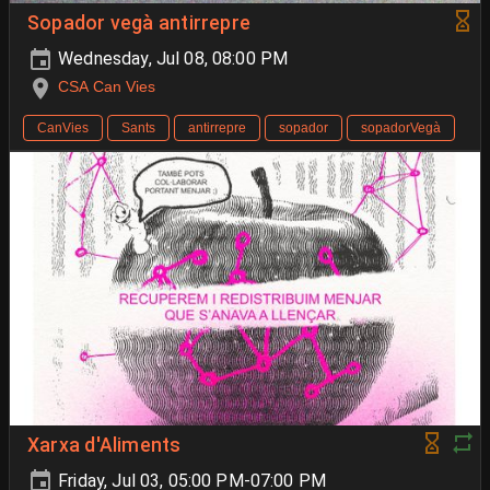
Sopador vegà antirrepre
Wednesday, Jul 08, 08:00 PM
CSA Can Vies
CanVies
Sants
antirrepre
sopador
sopadorVegà
Xarxa d'Aliments
Friday, Jul 03, 05:00 PM-07:00 PM