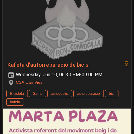
Kafeta d'autorreparació de bicis
Wednesday, Jun 10, 06:30 PM-09:00 PM
CSA Can Vies
Bicicleta
Sants
autogestió
autoreparació
bici
kafeta