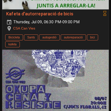
Kafeta d'autorreparació de bicis
Thursday, Jul 09, 06:30 PM-09:00 PM
CSA Can Vies
Bicicleta
Sants
autogestió
autoreparació
bici
kafeta