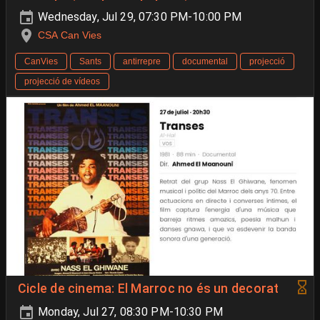
Wednesday, Jul 29, 07:30 PM-10:00 PM
CSA Can Vies
CanVies
Sants
antirrepre
documental
projecció
projecció de vídeos
Cicle de cinema: El Marroc no és un decorat
Monday, Jul 27, 08:30 PM-10:30 PM