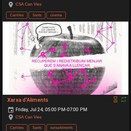
CSA Can Vies
CanVies
Sants
cinema
Xarxa d'Aliments
Friday, Jul 24, 05:00 PM-07:00 PM
CSA Can Vies
CanVies
Sants
xarxaAliments