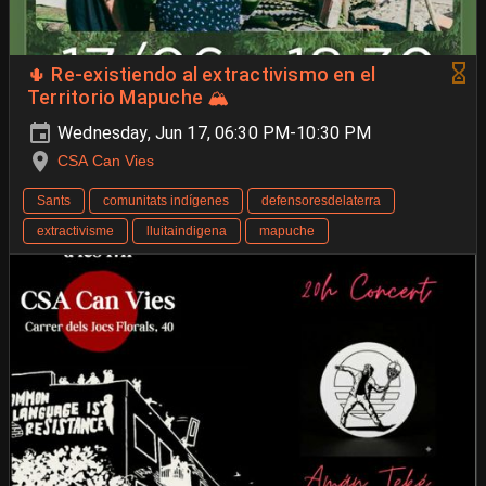
🌵 Re-existiendo al extractivismo en el
Territorio Mapuche 🏔️
Wednesday, Jun 17, 06:30 PM-10:30 PM
CSA Can Vies
Sants
comunitats indígenes
defensoresdelaterra
extractivisme
lluitaindigena
mapuche