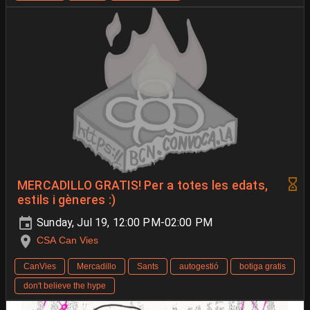
MERCADILLO GRATIS! Per a totes les edats,
estils i gèneres :)
Sunday, Jul 19, 12:00 PM-02:00 PM
CSA Can Vies
CanVies
Mercadillo
Sants
autogestió
botiga gratis
don't believe the hype