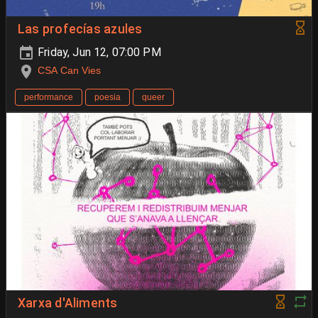
Las profecías azules
Friday, Jun 12, 07:00 PM
CSA Can Vies
performance
poesia
queer
Xarxa d'Aliments