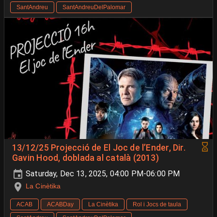
SantAndreu
SantAndreuDelPalomar
13/12/25 Projecció de El Joc de l’Ender, Dir.
Gavin Hood, doblada al català (2013)
Saturday, Dec 13, 2025, 04:00 PM-06:00 PM
La Cinètika
ACAB
ACABDay
La Cinètika
Rol i Jocs de taula