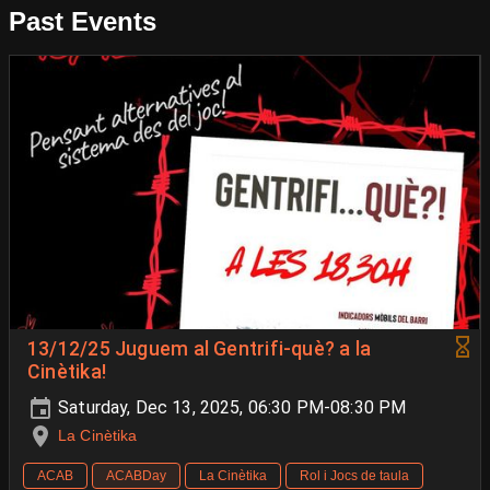
Past Events
13/12/25 Juguem al Gentrifi-què? a la
Cinètika!
Saturday, Dec 13, 2025, 06:30 PM-08:30 PM
La Cinètika
ACAB
ACABDay
La Cinètika
Rol i Jocs de taula