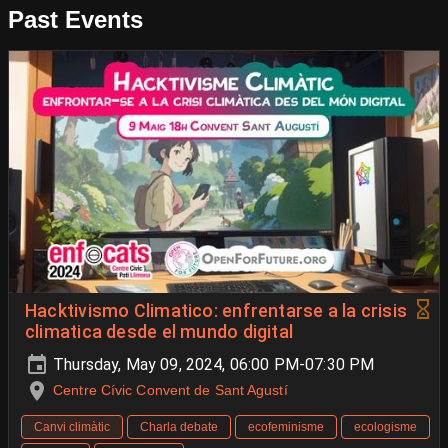
Past Events
Hacktivismo Climatico: enfrentarse a la crisis
climatica desde el mundo digital
Thursday, May 09, 2024, 06:00 PM-07:30 PM
Centre Cívic Convent de Sant Agustí
Canvi climàtic
Charla debate
ecofeminisme
ecologisme