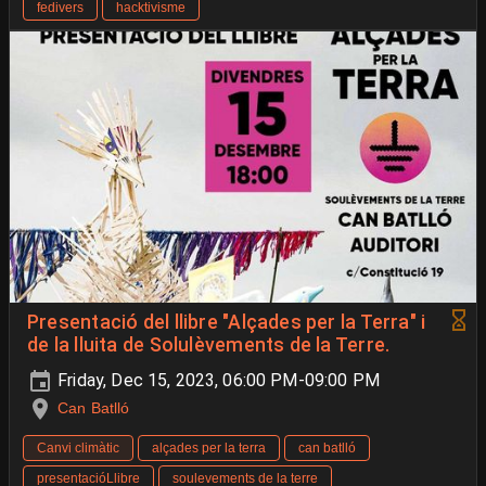
fedivers
hacktivisme
Presentació del llibre "Alçades per la Terra" i
de la lluita de Solulèvements de la Terre.
Friday, Dec 15, 2023, 06:00 PM-09:00 PM
Can Batlló
Canvi climàtic
alçades per la terra
can batlló
presentacióLlibre
soulevements de la terre