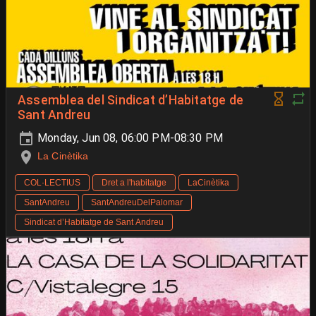
Assemblea del Sindicat d’Habitatge de
Sant Andreu
Monday, Jun 08, 06:00 PM-08:30 PM
La Cinètika
COL·LECTIUS
Dret a l'habitatge
LaCinètika
SantAndreu
SantAndreuDelPalomar
Sindicat d’Habitatge de Sant Andreu