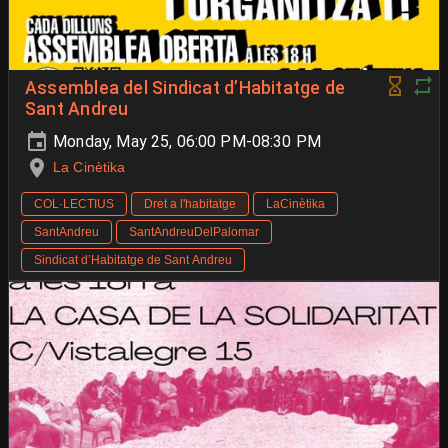
Assemblea del Sindicat d’Habitatge de
Sant Andreu
Monday, May 25, 06:00 PM-08:30 PM
La Cinètika
COL·LECTIUS
Dret a l'habitatge
LaCinètika
SantAndreu
SantAndreuDelPalomar
Sindicat d’Habitatge de Sant Andreu