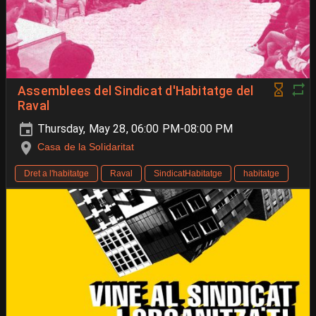
Assemblees del Sindicat d'Habitatge del
Raval
Thursday, May 28, 06:00 PM-08:00 PM
Casa de la Solidaritat
Dret a l'habitatge
Raval
SindicatHabitatge
habitatge