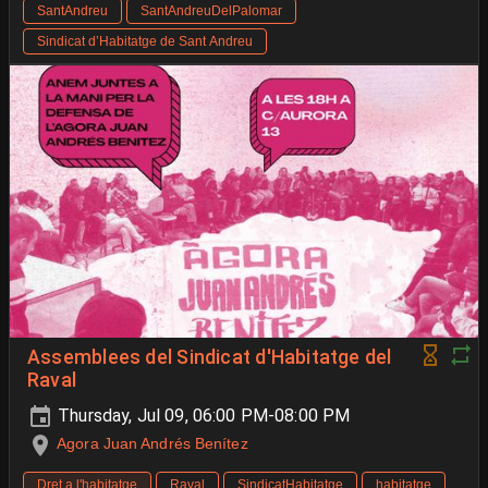
SantAndreu
SantAndreuDelPalomar
Sindicat d’Habitatge de Sant Andreu
Assemblees del Sindicat d'Habitatge del
Raval
Thursday, Jul 09, 06:00 PM-08:00 PM
Agora Juan Andrés Benítez
Dret a l'habitatge
Raval
SindicatHabitatge
habitatge