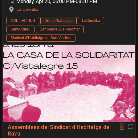
Monday, Apr 20, 06:00 PM-08:30 PM
La Cinètika
COL·LECTIUS
Dret a l'habitatge
LaCinètika
SantAndreu
SantAndreuDelPalomar
Sindicat d’Habitatge de Sant Andreu
Assemblees del Sindicat d'Habitatge del
Raval