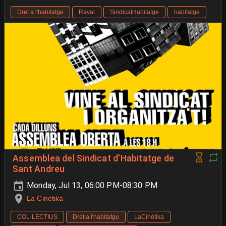
Dret a l'habitatge
Raval
SindicatHabitatge
habitatge
Assemblea del Sindicat d’Habitatge de
Sant Andreu
Monday, Jul 13, 06:00 PM-08:30 PM
La Cinètika
COL·LECTIUS
Dret a l'habitatge
LaCinètika