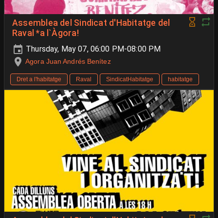
Assemblea del Sindicat d'Habitatge del
Raval *a l`Àgora!
Thursday, May 07, 06:00 PM-08:00 PM
Agora Juan Andrés Benítez
Dret a l'habitatge
Raval
SindicatHabitatge
habitatge