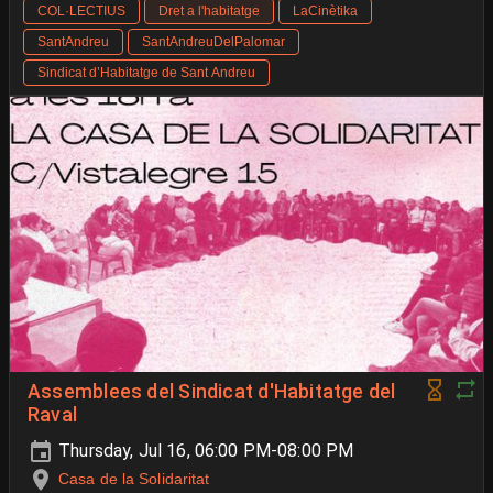
COL·LECTIUS
Dret a l'habitatge
LaCinètika
SantAndreu
SantAndreuDelPalomar
Sindicat d’Habitatge de Sant Andreu
Assemblees del Sindicat d'Habitatge del
Raval
Thursday, Jul 16, 06:00 PM-08:00 PM
Casa de la Solidaritat