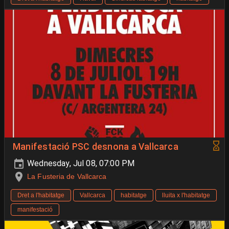
Manifestació PSC desnona a Vallcarca
Wednesday, Jul 08, 07:00 PM
La Fusteria de Vallcarca
Dret a l'habitatge
Vallcarca
habitatge
lluita x l'habitatge
manifestació