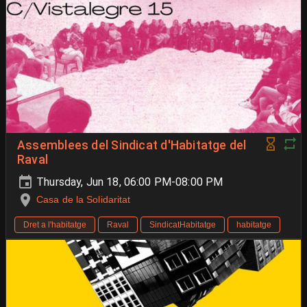
Assemblees del Sindicat d'Habitatge del
Raval
Thursday, Jun 18, 06:00 PM-08:00 PM
Casa de la Solidaritat
Dret a l'habitatge
Raval
SindicatHabitatge
habitatge