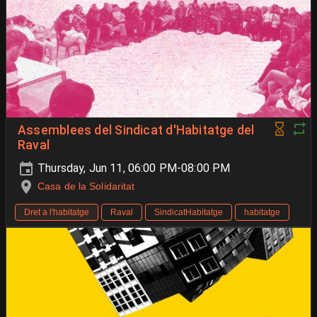
Assemblees del Sindicat d'Habitatge del
Raval
Thursday, Jun 11, 06:00 PM-08:00 PM
Casa de la Solidaritat
Dret a l'habitatge
Raval
SindicatHabitatge
habitatge