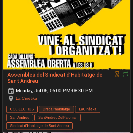
Assemblea del Sindicat d’Habitatge de
Sant Andreu
Monday, Jul 06, 06:00 PM-08:30 PM
La Cinètika
COL·LECTIUS
Dret a l'habitatge
LaCinètika
SantAndreu
SantAndreuDelPalomar
Sindicat d’Habitatge de Sant Andreu