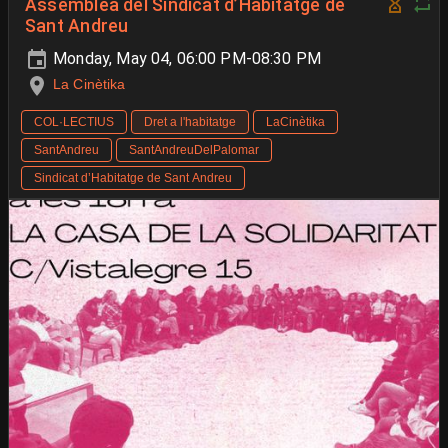
Assemblea del Sindicat d’Habitatge de
Sant Andreu
Monday, May 04, 06:00 PM-08:30 PM
La Cinètika
COL·LECTIUS
Dret a l'habitatge
LaCinètika
SantAndreu
SantAndreuDelPalomar
Sindicat d’Habitatge de Sant Andreu