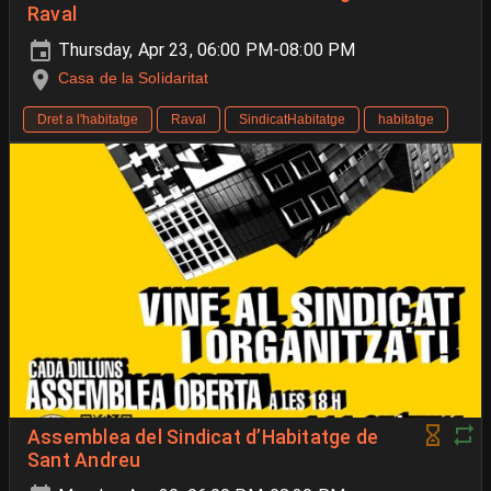
Raval
Thursday, Apr 23, 06:00 PM-08:00 PM
Casa de la Solidaritat
Dret a l'habitatge
Raval
SindicatHabitatge
habitatge
Assemblea del Sindicat d’Habitatge de
Sant Andreu