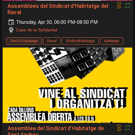
Assemblees del Sindicat d'Habitatge del
Raval
Thursday, Apr 30, 06:00 PM-08:00 PM
Casa de la Solidaritat
Dret a l'habitatge
Raval
SindicatHabitatge
habitatge
Assemblea del Sindicat d’Habitatge de
Sant Andreu