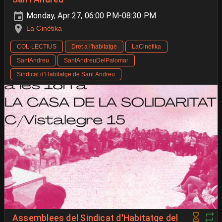
Monday, Apr 27, 06:00 PM-08:30 PM
La Cinètika
COL·LECTIUS
Dret a l'habitatge
LaCinètika
SantAndreu
SantAndreuDelPalomar
Sindicat d’Habitatge de Sant Andreu
Assemblees del Sindicat d'Habitatge del