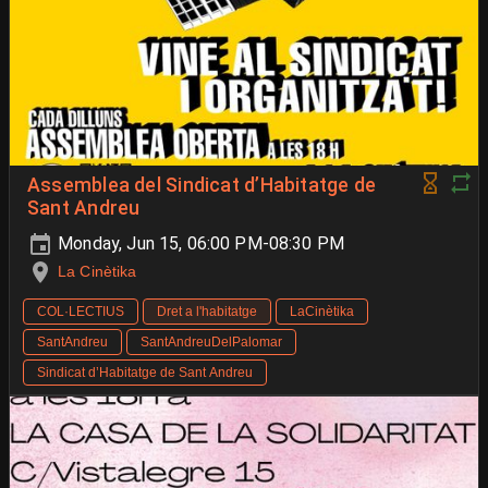
Assemblea del Sindicat d’Habitatge de
Sant Andreu
Monday, Jun 15, 06:00 PM-08:30 PM
La Cinètika
COL·LECTIUS
Dret a l'habitatge
LaCinètika
SantAndreu
SantAndreuDelPalomar
Sindicat d’Habitatge de Sant Andreu