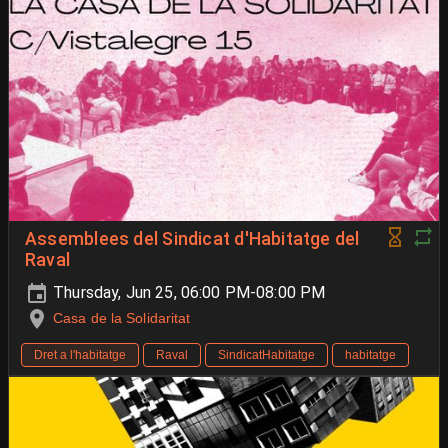
Assemblees del Sindicat d'Habitatge del
Raval
Thursday, Jun 25, 06:00 PM-08:00 PM
Casa de la Solidaritat
Dret a l'habitatge
Raval
SindicatHabitatge
habitatge