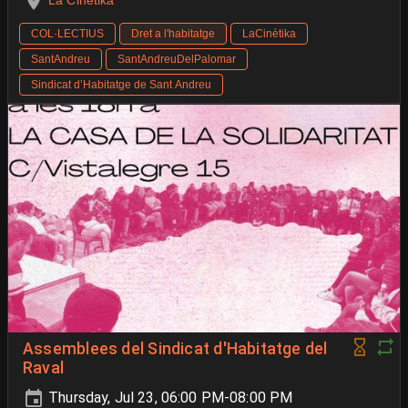
La Cinètika
COL·LECTIUS
Dret a l'habitatge
LaCinètika
SantAndreu
SantAndreuDelPalomar
Sindicat d’Habitatge de Sant Andreu
Assemblees del Sindicat d'Habitatge del
Raval
Thursday, Jul 23, 06:00 PM-08:00 PM