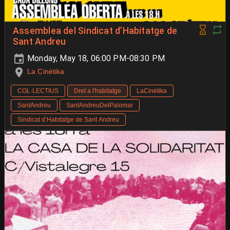
Assemblea del Sindicat d’Habitatge de
Sant Andreu
Monday, May 18, 06:00 PM-08:30 PM
La Cinètika
COL·LECTIUS
Dret a l'habitatge
LaCinètika
SantAndreu
SantAndreuDelPalomar
Sindicat d’Habitatge de Sant Andreu