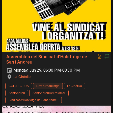
Assemblea del Sindicat d’Habitatge de
Sant Andreu
Monday, Jun 29, 06:00 PM-08:30 PM
La Cinètika
COL·LECTIUS
Dret a l'habitatge
LaCinètika
SantAndreu
SantAndreuDelPalomar
Sindicat d’Habitatge de Sant Andreu