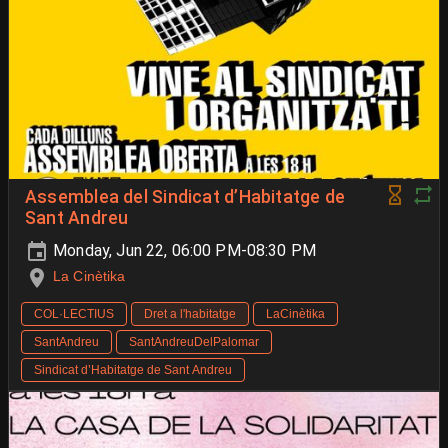
Assemblea del Sindicat d’Habitatge de
Sant Andreu
Monday, Jun 22, 06:00 PM-08:30 PM
La Cinètika
COL·LECTIUS
Dret a l'habitatge
LaCinètika
SantAndreu
SantAndreuDelPalomar
Sindicat d’Habitatge de Sant Andreu