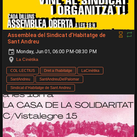
Assemblea del Sindicat d’Habitatge de
Sant Andreu
Monday, Jun 01, 06:00 PM-08:30 PM
La Cinètika
COL·LECTIUS
Dret a l'habitatge
LaCinètika
SantAndreu
SantAndreuDelPalomar
Sindicat d’Habitatge de Sant Andreu