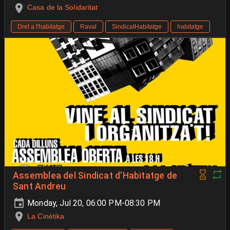
Casa de la Solidaritat
Dret a l'habitatge
Raval
SindicatHabitatge
habitatge
Assemblea del Sindicat d’Habitatge de
Sant Andreu
Monday, Jul 20, 06:00 PM-08:30 PM
La Cinètika