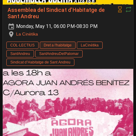
Assemblea del Sindicat d’Habitatge de
Sant Andreu
Monday, May 11, 06:00 PM-08:30 PM
La Cinètika
COL·LECTIUS
Dret a l'habitatge
LaCinètika
SantAndreu
SantAndreuDelPalomar
Sindicat d’Habitatge de Sant Andreu