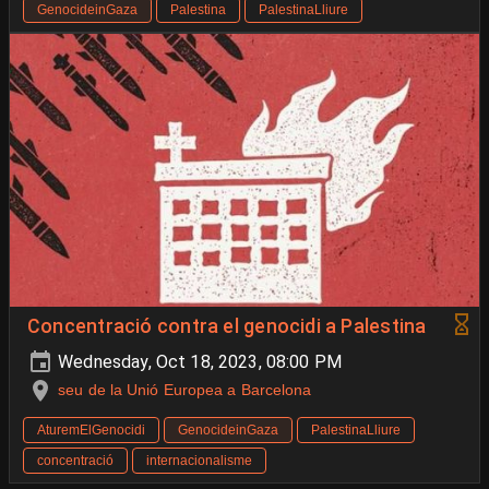
GenocideinGaza
Palestina
PalestinaLliure
Concentració contra el genocidi a Palestina
Wednesday, Oct 18, 2023, 08:00 PM
seu de la Unió Europea a Barcelona
AturemElGenocidi
GenocideinGaza
PalestinaLliure
concentració
internacionalisme