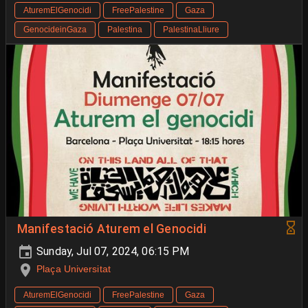
AturemElGenocidi
FreePalestine
Gaza
GenocideinGaza
Palestina
PalestinaLliure
Manifestació Aturem el Genocidi
Sunday, Jul 07, 2024, 06:15 PM
Plaça Universitat
AturemElGenocidi
FreePalestine
Gaza