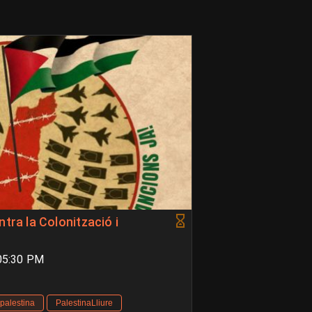
tra la Colonització i
 05:30 PM
palestina
PalestinaLliure