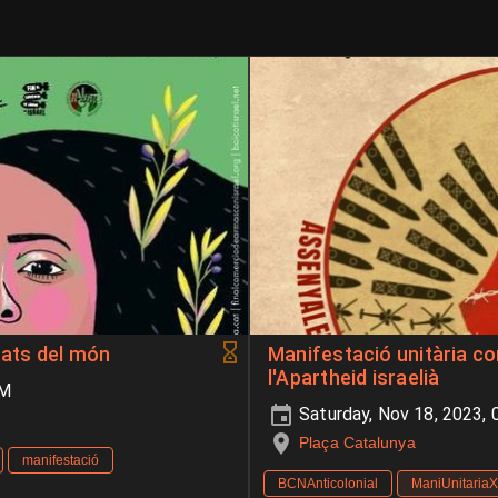
tats del món
Manifestació unitària con
l'Apartheid israelià
PM
Saturday, Nov 18, 2023,
Plaça Catalunya
manifestació
BCNAnticolonial
ManiUnitariaX