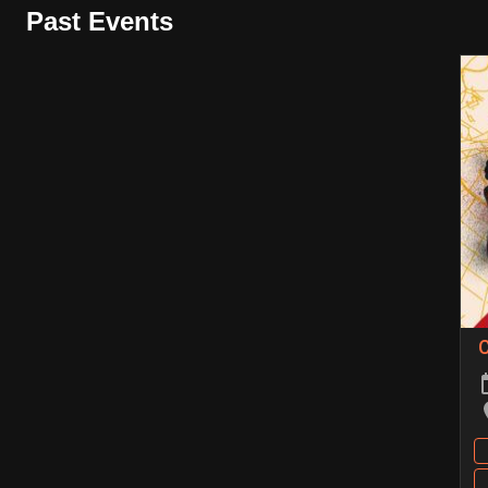
Past Events
C