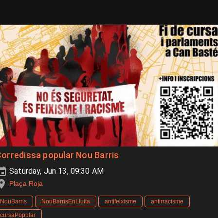
orredissa popular Nou Barris
Saturday, Jun 13, 09:30 AM
Plaça Roja
NouBarris
NouBarrisEnLluita
antifeixisme
antirracisme
cursaPopular