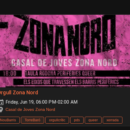
rgull Zona Nord
Friday, Jun 19, 06:00 PM-02:00 AM
Casal de Joves Zona Nord
NouBarris
TorreBaró
orgullcrític
pds
queer
xerrada