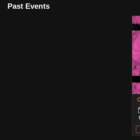
Past Events
O