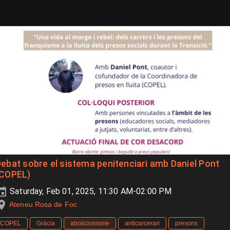
ebat sobre el sistema penitenciari amb Daniel Pont
(COPEL)
Saturday, Feb 01, 2025, 11:30 AM-02:00 PM
Ateneu Rosa de Foc
COPEL
Gràcia
abolicionisme
anticarcerari
presons