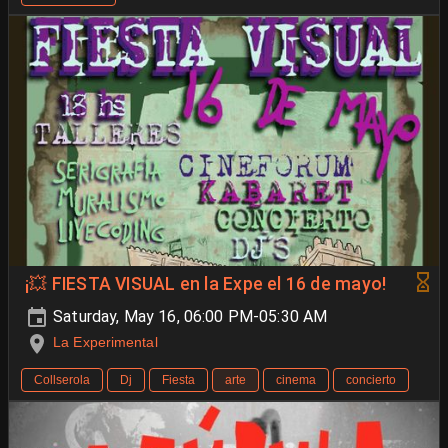
¡💥 FIESTA VISUAL en la Expe el 16 de mayo!
Saturday, May 16, 06:00 PM-05:30 AM
La Experimental
Collserola
Dj
Fiesta
arte
cinema
concierto