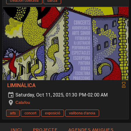
creacion colectiva
danza
LIMINÁLICA
Saturday, Oct 11, 2025, 01:30 PM-02:00 AM
Calafou
arts
concert
exposició
vallbona d'anoia
INICI
PROJECTE
AGENDES AMIGUES