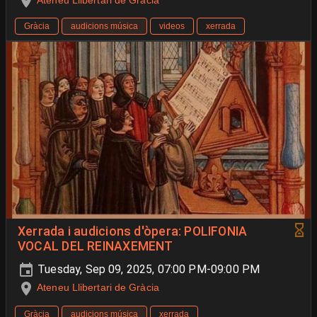
Ateneu Llibertari de Gràcia
Gràcia
audicions música
videos
xerrada
Xerrada i audicions d'òpera: POLIFONIA
VOCAL DEL REINAXEMENT
Tuesday, Sep 09, 2025, 07:00 PM-09:00 PM
Ateneu Llibertari de Gràcia
Gràcia
audicions música
xerrada