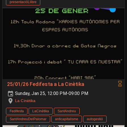
presentacióLlibre
25/01/26 Fedifesta a La Cinètika
Sunday, Jan 25, 12:00 PM-09:00 PM
La Cinètika
Fedifesta
LaCinètika
SantAndreu
SantAndreuDelPalomar
anticapitalisme
autogestió