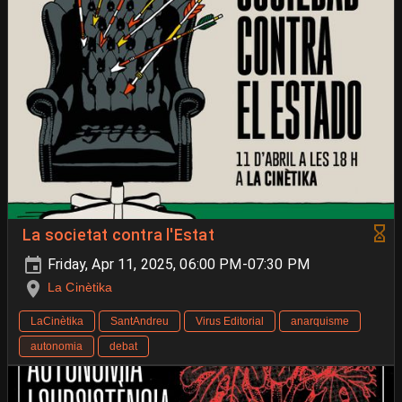
La societat contra l'Estat
Friday, Apr 11, 2025, 06:00 PM-07:30 PM
La Cinètika
LaCinètika
SantAndreu
Virus Editorial
anarquisme
autonomia
debat