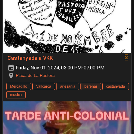
Castanyada a VKK
Friday, Nov 01, 2024, 03:00 PM-07:00 PM
Plaça de La Pastora
Mercadillo
Vallcarca
artesania
berenar
castanyada
música