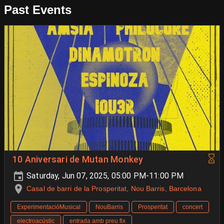
Past Events
10 Aniversari de Mutan Monkey
Saturday, Jun 07, 2025, 05:00 PM-11:00 PM
Casal de barri de la Prosperitat, Nou Barris, Barcelona
ExperimentacióMusical
NouBarris
Prosperitat
concert
electroacústic
entrada amb preu fix