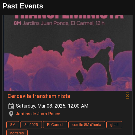
Past Events
Cercavila transfeminista
Saturday, Mar 08, 2025, 12:00 AM
Jardins de Juan Ponce
8M
8m2025
El Carmel
comité 8M d'horta
ghatt
horteres