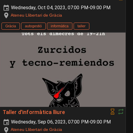
Wednesday, Oct 04, 2023, 07:00 PM-09:00 PM
Ateneu Llibertari de Gràcia
Gràcia
autogestió
informàtica
taller
Taller d'informàtica lliure
Wednesday, Sep 06, 2023, 07:00 PM-09:00 PM
Ateneu Llibertari de Gràcia