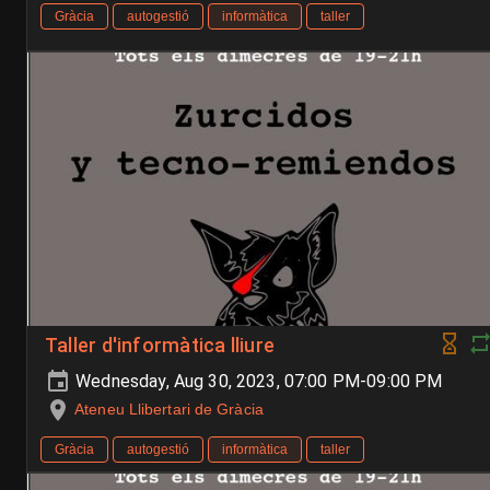
Gràcia
autogestió
informàtica
taller
Taller d'informàtica lliure
Wednesday, Aug 30, 2023, 07:00 PM-09:00 PM
Ateneu Llibertari de Gràcia
Gràcia
autogestió
informàtica
taller