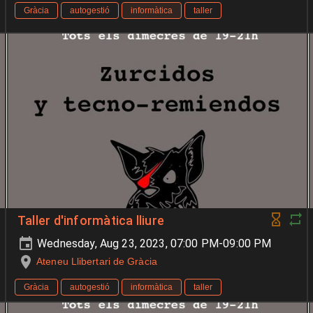
Gràcia
autogestió
informàtica
taller
Taller d'informàtica lliure
Wednesday, Aug 23, 2023, 07:00 PM-09:00 PM
Ateneu Llibertari de Gràcia
Gràcia
autogestió
informàtica
taller