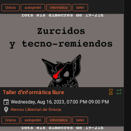
Gràcia
autogestió
informàtica
taller
Taller d'informàtica lliure
Wednesday, Aug 16, 2023, 07:00 PM-09:00 PM
Ateneu Llibertari de Gràcia
Gràcia
autogestió
informàtica
taller