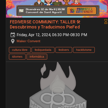
FEDIVERSE COMMUNITY: TALLER 🛠️
Descubrimos y Traducimos PieFed
Friday, Apr 12, 2024, 06:30 PM-08:30 PM
Maker Convent
cultura libre
fediquedada
fedivers
hacktivisme
idiomes
informàtica