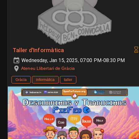
Taller d'Informàtica
Wednesday, Jan 15, 2025, 07:00 PM-08:30 PM
Ateneu Llibertari de Gràcia
Gràcia
informàtica
taller