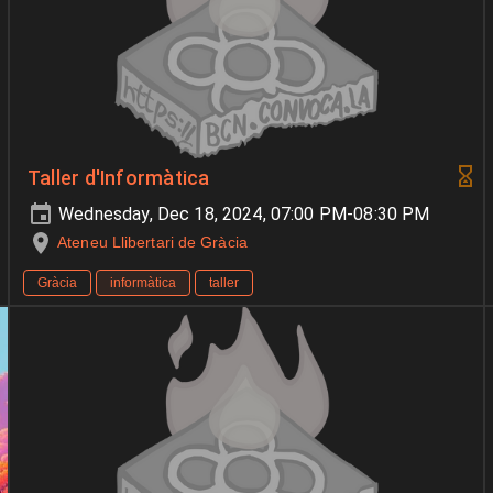
Taller d'Informàtica
Wednesday, Dec 18, 2024, 07:00 PM-08:30 PM
Ateneu Llibertari de Gràcia
Gràcia
informàtica
taller