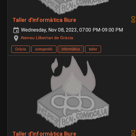
Taller d'informàtica lliure
Wednesday, Nov 08, 2023, 07:00 PM-09:00 PM
Ateneu Llibertari de Gràcia
Gràcia
autogestió
informàtica
taller
Taller d'informàtica lliure