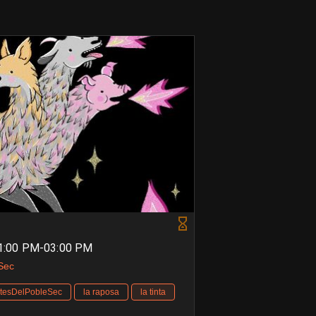
 01:00 PM-03:00 PM
 Sec
stesDelPobleSec
la raposa
la tinta