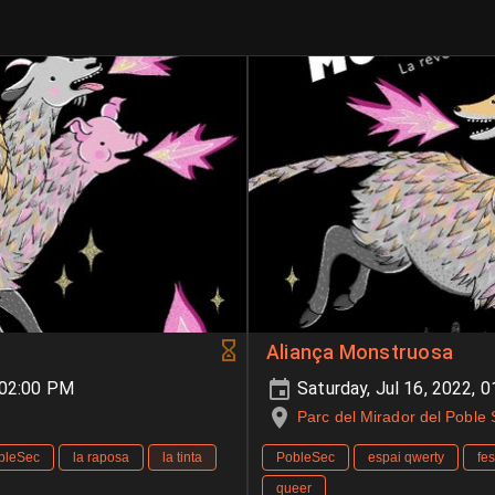
Aliança Monstruosa
-02:00 PM
Saturday, Jul 16, 2022,
Parc del Mirador del Poble
bleSec
la raposa
la tinta
PobleSec
espai qwerty
fe
queer