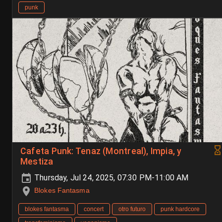
punk
Cafeta Punk: Tenaz (Montreal), Impia, y
Mestiza
Thursday, Jul 24, 2025, 07:30 PM-11:00 AM
Blokes Fantasma
blokes fantasma
concert
otro futuro
punk hardcore