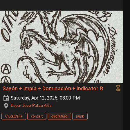
Sayón + Impía + Dominación + Indicator B
Saturday, Apr 12, 2025, 08:00 PM
Espai Jove Palau Alòs
CiutatVella
concert
otro futuro
punk