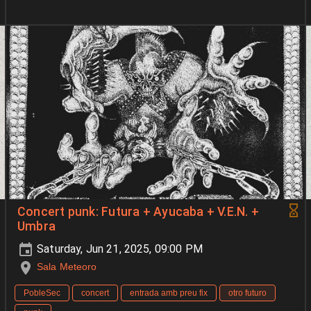
Concert punk: Futura + Ayucaba + V.E.N. +
Umbra
Saturday, Jun 21, 2025, 09:00 PM
Sala Meteoro
PobleSec
concert
entrada amb preu fix
otro futuro