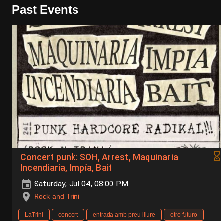
Past Events
Concert punk: SOH, Arrest, Maquinaria
Incendiaria, Impía, Bait
Saturday, Jul 04, 08:00 PM
Rock and Trini
LaTrini
concert
entrada amb preu lliure
otro futuro