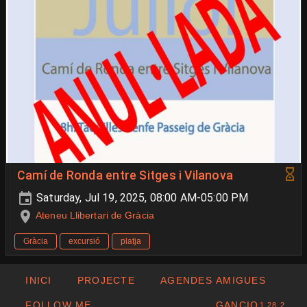
Camí de Ronda entre Sitges i Vilanova
Saturday, Jul 19, 2025, 08:00 AM-05:00 PM
Ateneu Llibertari de Gràcia
Gràcia
excursió
platja
INICI
PROJECTE
AGENDES AMIGUES
FOLLOW ME
GANCIO
1.28.2