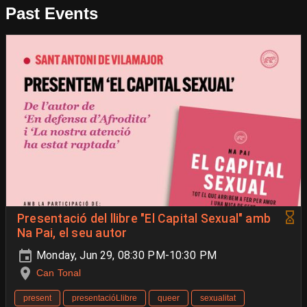
Past Events
Presentació del llibre "El Capital Sexual" amb
Na Pai, el seu autor
Monday, Jun 29, 08:30 PM-10:30 PM
Can Tonal
present
presentacióLlibre
queer
sexualitat