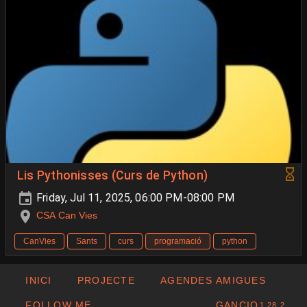
Lis Pythonisses (Curs de Python)
Friday, Jul 11, 2025, 06:00 PM-08:00 PM
CSA Can Vies
CanVies
Sants
curs
programació
python
INICI
PROJECTE
AGENDES AMIGUES
FOLLOW ME
GANCIO
1.28.2