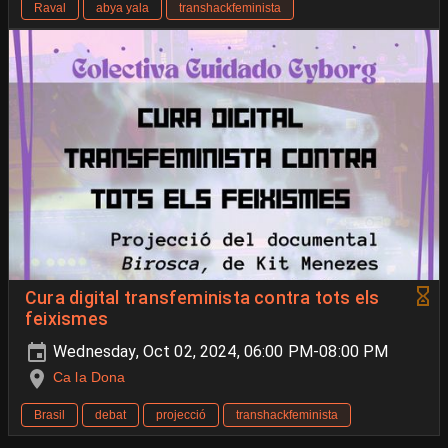
Raval
abya yala
transhackfeminista
Cura digital transfeminista contra tots els
feixismes
Wednesday, Oct 02, 2024, 06:00 PM-08:00 PM
Ca la Dona
Brasil
debat
projecció
transhackfeminista