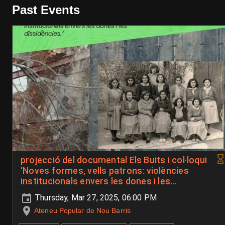
Past Events
projecció del documental Els Buits i col·loqui
'Noves formes, vells patrons: violències
institucionals envers les dones i les
dissidències'.
Thursday, Mar 27, 2025, 06:00 PM
Ateneu Popular de Nou Barris