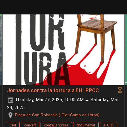
Jornades contra la tortura a EH i PPCC
Thursday, Mar 27, 2025, 10:00 AM → Saturday, Mar
29, 2025
Plaça de Can Robacols ( Clot-Camp de l'Arpa)
Clot
concert
contra la tortura
documental
el Clot