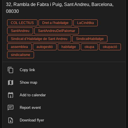
32, Rambla de Fabra i Puig, Sant Andreu, Barcelona,
08030
COL·LECTIUS
Dret a l'habitatge
LaCinètika
SantAndreu
SantAndreuDelPalomar
Sindicat d’Habitatge de Sant Andreu
SindicatHabitatge
assemblea
autogestió
habitatge
okupa
okupació
sindicalisme
Copy link
Show map
Add to calendar
Report event
Download flyer