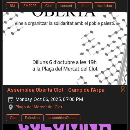
8M
8M2026
Clot
concert
dinar
kurdistan
Assemblea Oberta Clot - Camp de l'Arpa
Monday, Oct 06, 2025, 07:00 PM
Plaça del Mercat del Clot
Clot
Palestina
assembleaOberta