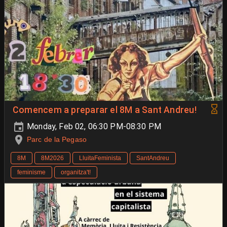
Comencem a preparar el 8M a Sant Andreu!
Monday, Feb 02, 06:30 PM-08:30 PM
Parc de la Pegaso
8M
8M2026
LluitaFeminista
SantAndreu
feminisme
organitza't!