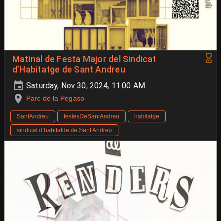
Matinal de Festa Major del Sindicat
d’Habitatge de Sant Andreu
Saturday, Nov 30, 2024, 11:00 AM
Parc de la Pegaso
SantAndreu
festesDeSantAndreu
habitatge
sindicat d’habitatde de Sant Andreu