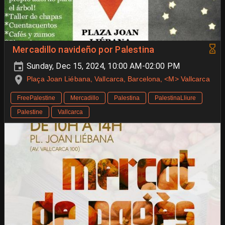
Mercadillo navideño por Palestina
Sunday, Dec 15, 2024, 10:00 AM-02:00 PM
Plaça Joan Liébana, Vallcarca, Barcelona, <M> Vallcarca
FreePalestine
Mercadillo
Palestina
PalestinaLliure
Palestine
Vallcarca