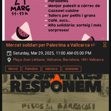
Mercat solidari per Palestina a Vallcarca 🍉
Saturday, Mar 29, 2025, 11:00 AM-05:00 PM
Plaça Joan Liébana, Vallcarca, Barcelona, <M> Vallcarca
Mercat
Palestina
Vallcarca
solidaritat