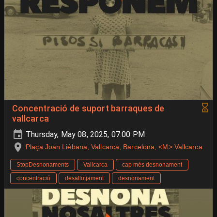
Concentració de suport barraques de
vallcarca
Thursday, May 08, 2025, 07:00 PM
Plaça Joan Liébana, Vallcarca, Barcelona, <M> Vallcarca
StopDesnonaments
Vallcarca
cap més desnonament
concentració
desallotjament
desnonament