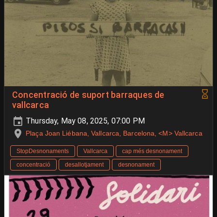
Concentració de suport barraques de
vallcarca
Thursday, May 08, 2025, 07:00 PM
Plaça Joan Liébana, Vallcarca, Barcelona, <M> Vallcarca
StopDesnonaments
Vallcarca
cap més desnonament
concentració
desallotjament
desnonament