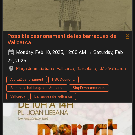
Possible desnonament de les barraques de
Vallcarca
Monday, Feb 10, 2025, 12:00 AM → Saturday, Feb
22, 2025
Plaça Joan Liébana, Vallcarca, Barcelona, <M> Vallcarca
AlertaDesnonament
PSCDesnona
Sindicat d'habitatge de Vallcarca
StopDesnonaments
Vallcarca
barraques de vallcarca