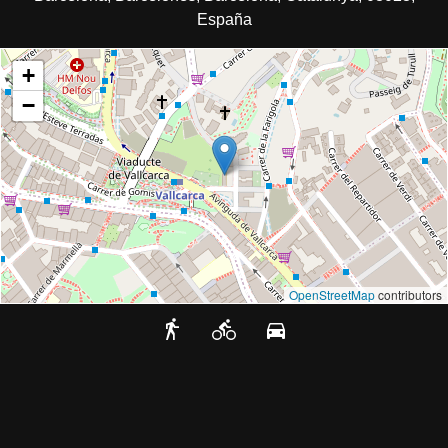
España
+
−
OpenStreetMap
contributors