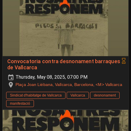
Convocatoria contra desnonament barraques
de Vallcarca
Thursday, May 08, 2025, 07:00 PM
Plaça Joan Liébana, Vallcarca, Barcelona, <M> Vallcarca
Sindicat d'habitatge de Vallcarca
Vallcarca
desnonament
manifestació