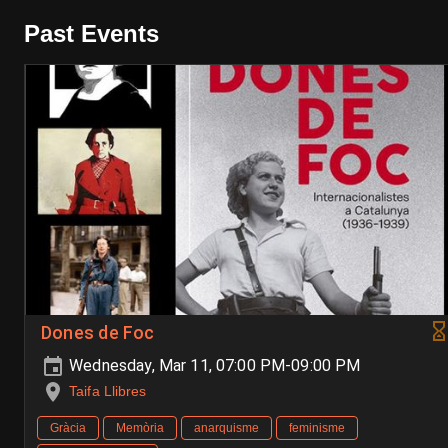
Past Events
Dones de Foc
Wednesday, Mar 11, 07:00 PM-09:00 PM
Taifa Llibres
Gràcia
Memòria
anarquisme
feminisme