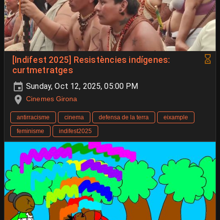
[Indifest 2025] Resistències indígenes:
curtmetratges
Sunday, Oct 12, 2025, 05:00 PM
Cinemes Girona
antirracisme
cinema
defensa de la terra
eixample
feminisme
indifest2025