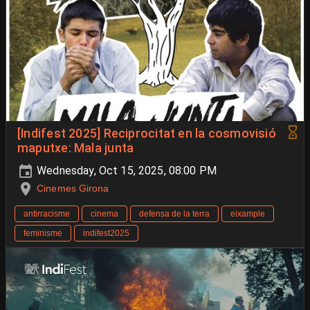
[Indifest 2025] Reciprocitat en la cosmovisió
maputxe: Mala junta
Wednesday, Oct 15, 2025, 08:00 PM
Cinemes Girona
antirracisme
cinema
defensa de la terra
eixample
feminisme
indifest2025