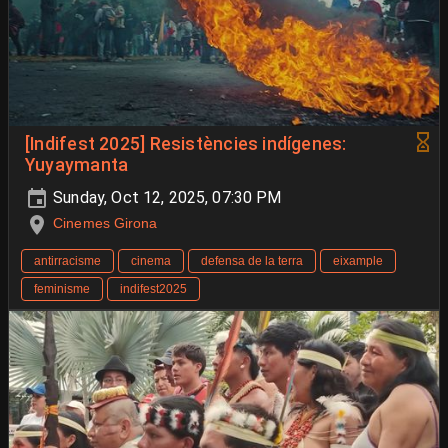
[Indifest 2025] Resistències indígenes:
Yuyaymanta
Sunday, Oct 12, 2025, 07:30 PM
Cinemes Girona
antirracisme
cinema
defensa de la terra
eixample
feminisme
indifest2025