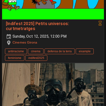
[Indifest 2025] Petits universos:
curtmetratges
Sunday, Oct 12, 2025, 12:00 PM
Cinemes Girona
antirracisme
cinema
defensa de la terra
eixample
feminisme
indifest2025