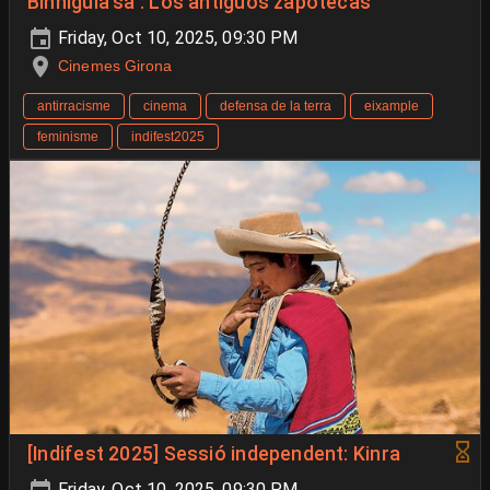
Binnigula'sa': Los antiguos zapotecas
Friday, Oct 10, 2025, 09:30 PM
Cinemes Girona
antirracisme
cinema
defensa de la terra
eixample
feminisme
indifest2025
[Indifest 2025] Sessió independent: Kinra
Friday, Oct 10, 2025, 09:30 PM