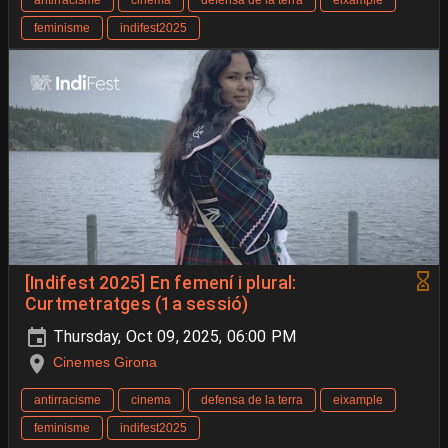
antirracisme
cinema
defensa de la terra
eixample
feminisme
indifest2025
[Indifest 2025] En femení i plural:
Curtmetratges (1a sessió)
Thursday, Oct 09, 2025, 06:00 PM
Cinemes Girona
antirracisme
cinema
defensa de la terra
eixample
feminisme
indifest2025