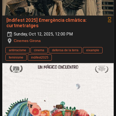
[Indifest 2025] Emergència climàtica:
curtmetratges
Sunday, Oct 12, 2025, 12:00 PM
Cinemes Girona
antirracisme
cinema
defensa de la terra
eixample
feminisme
indifest2025