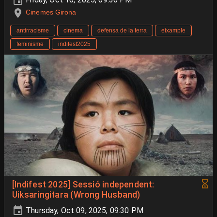
Cinemes Girona
antirracisme
cinema
defensa de la terra
eixample
feminisme
indifest2025
[Indifest 2025] Sessió independent:
Uiksaringitara (Wrong Husband)
Thursday, Oct 09, 2025, 09:30 PM