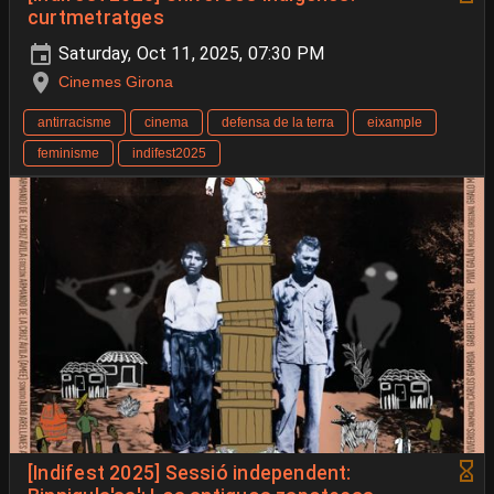
curtmetratges
Saturday, Oct 11, 2025, 07:30 PM
Cinemes Girona
antirracisme
cinema
defensa de la terra
eixample
feminisme
indifest2025
[Indifest 2025] Sessió independent: