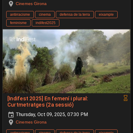
Cinemes Girona
antirracisme
cinema
defensa de la terra
eixample
feminisme
indifest2025
[Indifest 2025] En femení i plural:
Curtmetratges (2a sessió)
Thursday, Oct 09, 2025, 07:30 PM
Cinemes Girona