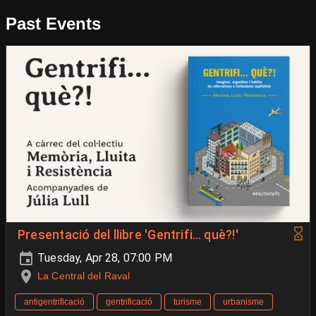
Past Events
Presentació del llibre 'Gentrifi… què?!'
Tuesday, Apr 28, 07:00 PM
La Central del Raval
antigentrificació
gentrificació
turisme
urbanisme